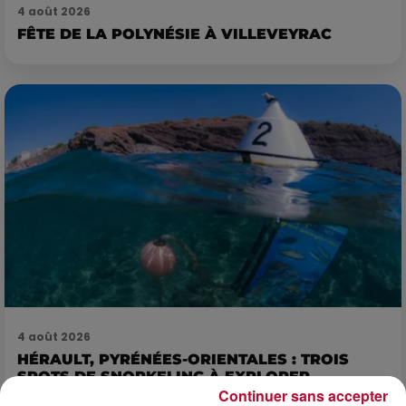
4 août 2026
FÊTE DE LA POLYNÉSIE À VILLEVEYRAC
4 août 2026
HÉRAULT, PYRÉNÉES-ORIENTALES : TROIS
SPOTS DE SNORKELING À EXPLORER...
Continuer sans accepter
Pas besoin de bouteilles de plongée lourdes ni de diplômes