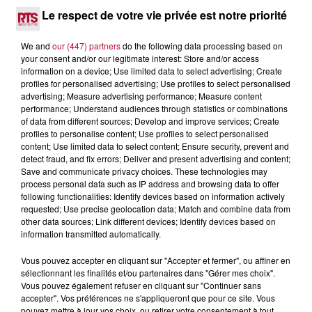
complexes pour observer la vie sous-marine. Cet été, un
Le respect de votre vie privée est notre priorité
masque, un tuba et une paire de palmes...
We and
our (447) partners
do the following data processing based on
your consent and/or our legitimate interest: Store and/or access
information on a device; Use limited data to select advertising; Create
profiles for personalised advertising; Use profiles to select personalised
advertising; Measure advertising performance; Measure content
performance; Understand audiences through statistics or combinations
of data from different sources; Develop and improve services; Create
profiles to personalise content; Use profiles to select personalised
content; Use limited data to select content; Ensure security, prevent and
detect fraud, and fix errors; Deliver and present advertising and content;
Save and communicate privacy choices. These technologies may
process personal data such as IP address and browsing data to offer
following functionalities: Identify devices based on information actively
requested; Use precise geolocation data; Match and combine data from
other data sources; Link different devices; Identify devices based on
information transmitted automatically.
3 août 2026
Vous pouvez accepter en cliquant sur "Accepter et fermer", ou affiner en
SOIRÉE DJ PLAYA
sélectionnant les finalités et/ou partenaires dans "Gérer mes choix".
Vous pouvez également refuser en cliquant sur "Continuer sans
accepter". Vos préférences ne s'appliqueront que pour ce site. Vous
pouvez mettre à jour vos choix, ou retirer votre consentement à tout