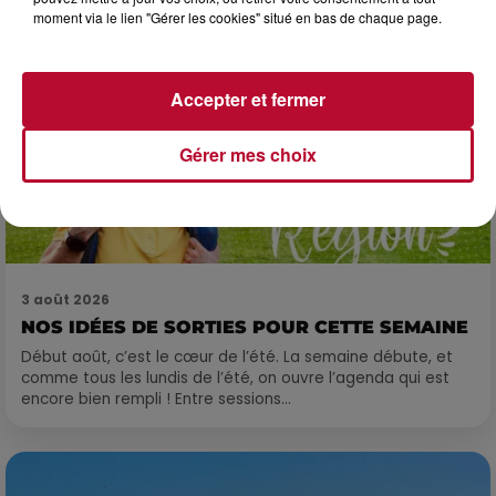
moment via le lien "Gérer les cookies" situé en bas de chaque page.
Accepter et fermer
Gérer mes choix
3 août 2026
NOS IDÉES DE SORTIES POUR CETTE SEMAINE
Début août, c’est le cœur de l’été. La semaine débute, et
comme tous les lundis de l’été, on ouvre l’agenda qui est
encore bien rempli ! Entre sessions...