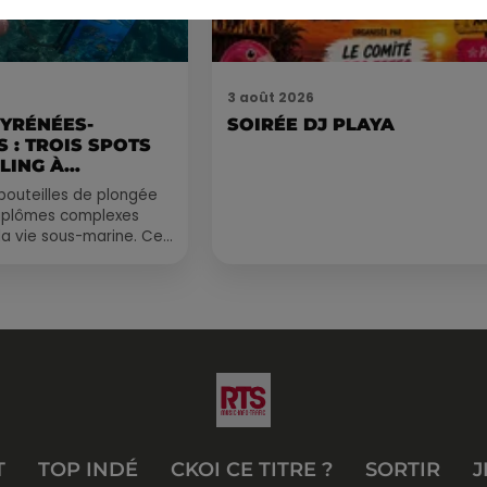
3 août 2026
PYRÉNÉES-
SOIRÉE DJ PLAYA
 : TROIS SPOTS
LING À
.
bouteilles de plongée
diplômes complexes
la vie sous-marine. Cet
, un tuba et une paire
T
TOP INDÉ
CKOI CE TITRE ?
SORTIR
J