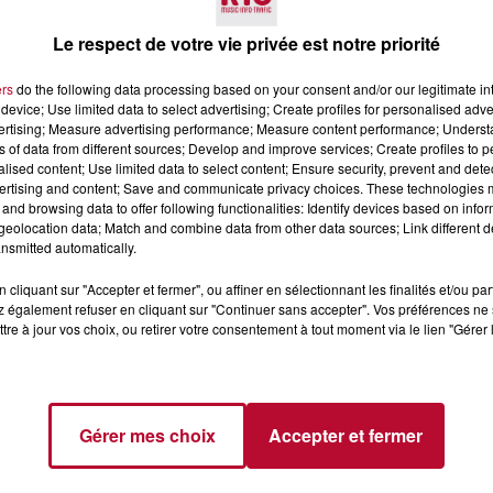
Le respect de votre vie privée est notre priorité
ers
do the following data processing based on your consent and/or our legitimate int
device; Use limited data to select advertising; Create profiles for personalised adver
vertising; Measure advertising performance; Measure content performance; Unders
ns of data from different sources; Develop and improve services; Create profiles to 
alised content; Use limited data to select content; Ensure security, prevent and detect
6 août 2026
ertising and content; Save and communicate privacy choices. These technologies
and browsing data to offer following functionalities: Identify devices based on infor
CERT À LA MJC DE
NÎMES : « LE RÊVE DU
eolocation data; Match and combine data from other data sources; Link different de
AN
GLADIATEUR » INVESTIT L
nsmitted automatically.
ARÈNES CES 3...
Après un franc succès l'été dernier,
cliquant sur "Accepter et fermer", ou affiner en sélectionnant les finalités et/ou pa
spectacle « Le Rêve du gladiateur 
 également refuser en cliquant sur "Continuer sans accepter". Vos préférences ne 
revient illuminer l'amphithéâtre
tre à jour vos choix, ou retirer votre consentement à tout moment via le lien "Gérer 
romain les 6, 7 et 8 août. Une fres
nocturne...
Gérer mes choix
Accepter et fermer