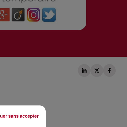
Publié : 9 février 2018 à 9h30 par Laurent Aubry
uer sans accepter