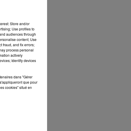
erest: Store and/or
tising; Use profiles to
tand audiences through
personalise content; Use
 fraud, and fix errors;
 may process personal
mation actively
vices; Identify devices
ES
 le
rtenaires dans "Gérer
»
s'appliqueront que pour
les cookies" situé en
que