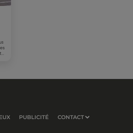
us
des
t
EUX
PUBLICITÉ
CONTACT