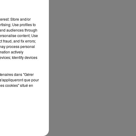
erest: Store and/or
tising; Use profiles to
tand audiences through
personalise content; Use
 fraud, and fix errors;
 may process personal
mation actively
S
vices; Identify devices
ée
rtenaires dans "Gérer
Cet
s'appliqueront que pour
re
les cookies" situé en