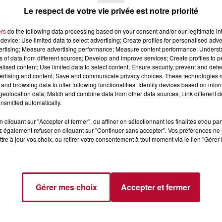
Le respect de votre vie privée est notre priorité
ers
do the following data processing based on your consent and/or our legitimate int
device; Use limited data to select advertising; Create profiles for personalised adver
vertising; Measure advertising performance; Measure content performance; Unders
ns of data from different sources; Develop and improve services; Create profiles to 
4 août 2026
alised content; Use limited data to select content; Ensure security, prevent and detect
ertising and content; Save and communicate privacy choices. These technologies
 POLYNÉSIE À
HÉRAULT, PYRÉNÉES-
and browsing data to offer following functionalities: Identify devices based on infor
AC
ORIENTALES : TROIS SPOT
eolocation data; Match and combine data from other data sources; Link different de
DE SNORKELING À
nsmitted automatically.
EXPLORER...
Pas besoin de bouteilles de plong
lourdes ni de diplômes complexes
cliquant sur "Accepter et fermer", ou affiner en sélectionnant les finalités et/ou pa
pour observer la vie sous-marine. 
 également refuser en cliquant sur "Continuer sans accepter". Vos préférences ne 
été, un masque, un tuba et une pai
tre à jour vos choix, ou retirer votre consentement à tout moment via le lien "Gérer 
de palmes...
Gérer mes choix
Accepter et fermer