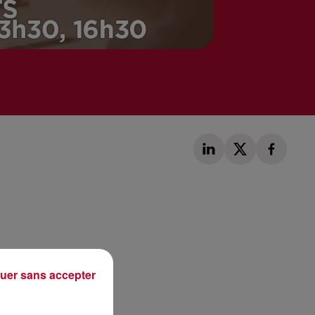
Publié : 10 août 2018 à 8h30 par Laurent Aubry
uer sans accepter