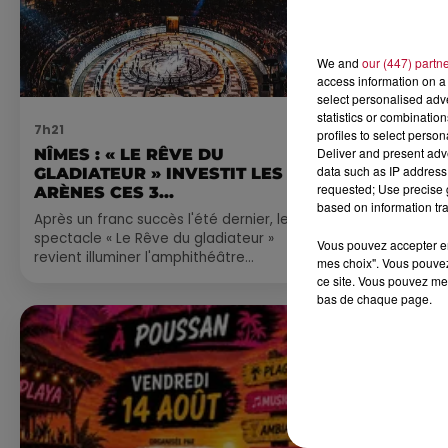
We and
our (447) partn
access information on a 
select personalised ad
statistics or combinatio
7h21
4 août 2026
profiles to select person
Deliver and present adv
NÎMES : « LE RÊVE DU
FÊTE DE LA
data such as IP address 
GLADIATEUR » INVESTIT LES
VILLEVEYR
requested; Use precise g
ARÈNES CES 3...
based on information tra
Après un franc succès l'été dernier, le
spectacle « Le Rêve du gladiateur »
Vous pouvez accepter en 
revient illuminer l'amphithéâtre
mes choix". Vous pouvez
romain les 6, 7 et 8 août. Une fresque
ce site. Vous pouvez met
nocturne...
bas de chaque page.