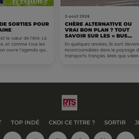
2 août 2026
 DE SORTIES POUR
CHÈRE ALTERNATIVE OU
AINE
VRAI BON PLAN ? TOUT
SAVOIR SUR LES « BUS...
st le cœur de l’été. La
e, et comme tous les
En quelques années, ils sont deven
, on ouvre l’agenda qui
incontournables dans le paysage 
 rempli ! Entre
transports français. Mais que valen
vraiment les bus longue distance ?
Entre petits...
T
TOP INDÉ
CKOI CE TITRE ?
SORTIR
J