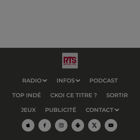
RADIO
INFOS
PODCAST
TOP INDÉ
CKOI CE TITRE ?
SORTIR
JEUX
PUBLICITÉ
CONTACT