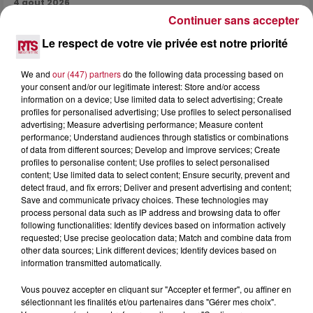
4 août 2026
Continuer sans accepter
HÉRAULT, PYRÉNÉES-ORIENTALES : TROIS
SPOTS DE SNORKELING À EXPLORER...
Le respect de votre vie privée est notre priorité
Pas besoin de bouteilles de plongée lourdes ni de diplômes
complexes pour observer la vie sous-marine. Cet été, un
We and
our (447) partners
do the following data processing based on
masque, un tuba et une paire de palmes...
your consent and/or our legitimate interest: Store and/or access
information on a device; Use limited data to select advertising; Create
profiles for personalised advertising; Use profiles to select personalised
advertising; Measure advertising performance; Measure content
performance; Understand audiences through statistics or combinations
of data from different sources; Develop and improve services; Create
profiles to personalise content; Use profiles to select personalised
content; Use limited data to select content; Ensure security, prevent and
detect fraud, and fix errors; Deliver and present advertising and content;
Save and communicate privacy choices. These technologies may
process personal data such as IP address and browsing data to offer
following functionalities: Identify devices based on information actively
requested; Use precise geolocation data; Match and combine data from
other data sources; Link different devices; Identify devices based on
information transmitted automatically.
Vous pouvez accepter en cliquant sur "Accepter et fermer", ou affiner en
sélectionnant les finalités et/ou partenaires dans "Gérer mes choix".
3 août 2026