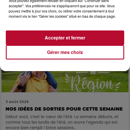
Vous pouvez également refuser en cliquant sur "Continuer sans
SOIRÉE DJ PLAYA
accepter". Vos préférences ne s'appliqueront que pour ce site. Vous
pouvez mettre à jour vos choix, ou retirer votre consentement à tout
moment via le lien "Gérer les cookies" situé en bas de chaque page.
Accepter et fermer
Gérer mes choix
3 août 2026
NOS IDÉES DE SORTIES POUR CETTE SEMAINE
Début août, c’est le cœur de l’été. La semaine débute, et
comme tous les lundis de l’été, on ouvre l’agenda qui est
encore bien rempli ! Entre sessions...