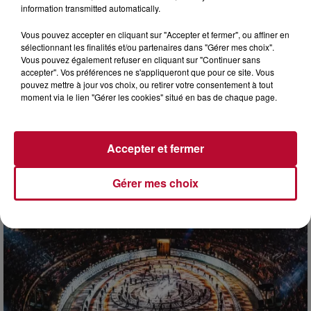
information transmitted automatically.
Vous pouvez accepter en cliquant sur "Accepter et fermer", ou affiner en
sélectionnant les finalités et/ou partenaires dans "Gérer mes choix".
Vous pouvez également refuser en cliquant sur "Continuer sans
accepter". Vos préférences ne s'appliqueront que pour ce site. Vous
pouvez mettre à jour vos choix, ou retirer votre consentement à tout
moment via le lien "Gérer les cookies" situé en bas de chaque page.
7 août 2026
DINER CONCERT À LA MJC DE MARSEILLAN
Accepter et fermer
Gérer mes choix