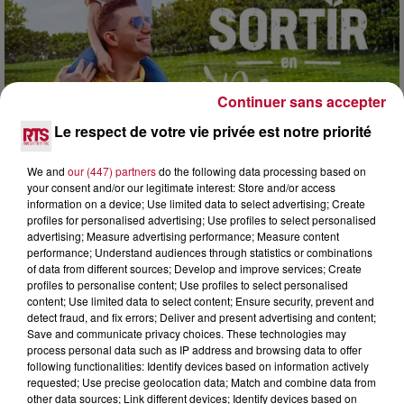
Continuer sans accepter
Le respect de votre vie privée est notre priorité
7 août 2026
We and
our (447) partners
do the following data processing based on
NOS IDÉES DE SORTIE POUR CE WEEK-END
your consent and/or our legitimate interest: Store and/or access
Comme tous les vendredis, voici une petite sélection des
information on a device; Use limited data to select advertising; Create
rendez-vous à ne pas manquer dans le coin. Que vous ayez
profiles for personalised advertising; Use profiles to select personalised
envie de voyager à l'autre bout du monde,...
advertising; Measure advertising performance; Measure content
performance; Understand audiences through statistics or combinations
of data from different sources; Develop and improve services; Create
profiles to personalise content; Use profiles to select personalised
content; Use limited data to select content; Ensure security, prevent and
detect fraud, and fix errors; Deliver and present advertising and content;
Save and communicate privacy choices. These technologies may
process personal data such as IP address and browsing data to offer
following functionalities: Identify devices based on information actively
requested; Use precise geolocation data; Match and combine data from
other data sources; Link different devices; Identify devices based on