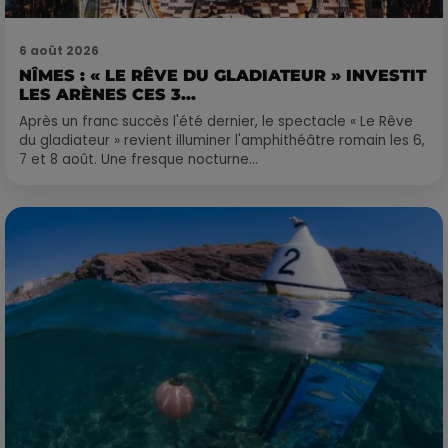
6 août 2026
NÎMES : « LE RÊVE DU GLADIATEUR » INVESTIT
LES ARÈNES CES 3...
Après un franc succès l'été dernier, le spectacle « Le Rêve
du gladiateur » revient illuminer l'amphithéâtre romain les 6,
7 et 8 août. Une fresque nocturne...