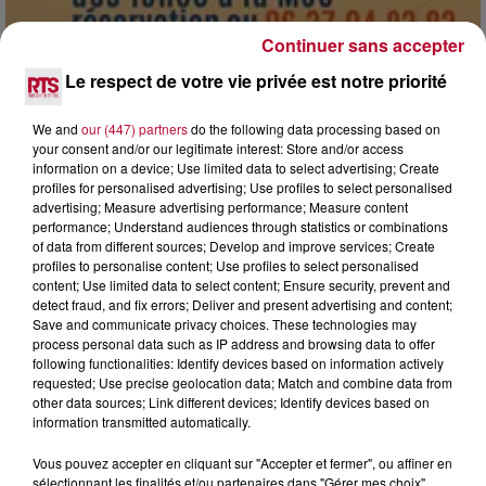
Continuer sans accepter
Le respect de votre vie privée est notre priorité
7 août 2026
DINER CONCERT À LA MJC DE MARSEILLAN
We and
our (447) partners
do the following data processing based on
your consent and/or our legitimate interest: Store and/or access
information on a device; Use limited data to select advertising; Create
profiles for personalised advertising; Use profiles to select personalised
advertising; Measure advertising performance; Measure content
performance; Understand audiences through statistics or combinations
of data from different sources; Develop and improve services; Create
profiles to personalise content; Use profiles to select personalised
content; Use limited data to select content; Ensure security, prevent and
detect fraud, and fix errors; Deliver and present advertising and content;
Save and communicate privacy choices. These technologies may
process personal data such as IP address and browsing data to offer
following functionalities: Identify devices based on information actively
requested; Use precise geolocation data; Match and combine data from
other data sources; Link different devices; Identify devices based on
information transmitted automatically.
Vous pouvez accepter en cliquant sur "Accepter et fermer", ou affiner en
sélectionnant les finalités et/ou partenaires dans "Gérer mes choix".
6 août 2026