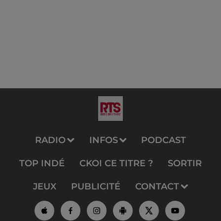
RADIO
INFOS
PODCAST
TOP INDÉ
CKOI CE TITRE ?
SORTIR
JEUX
PUBLICITÉ
CONTACT