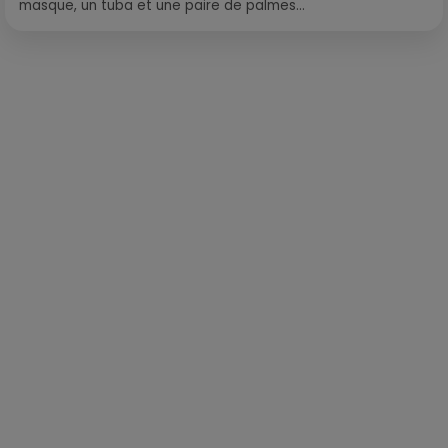
masque, un tuba et une paire de palmes...
Publié : 18 avril 2018 à 8h30 par Laurent Aubry