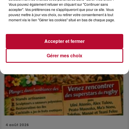
Vous pouvez également refuser en cliquant sur "Continuer sans
NÎMES : « LE RÊVE DU GLADIATEUR » INVESTIT
accepter". Vos préférences ne s'appliqueront que pour ce site. Vous
LES ARÈNES CES 3...
pouvez mettre à jour vos choix, ou retirer votre consentement à tout
Après un franc succès l'été dernier, le spectacle « Le Rêve
moment via le lien "Gérer les cookies" situé en bas de chaque page.
du gladiateur » revient illuminer l'amphithéâtre romain les 6,
7 et 8 août. Une fresque nocturne...
Accepter et fermer
Gérer mes choix
4 août 2026