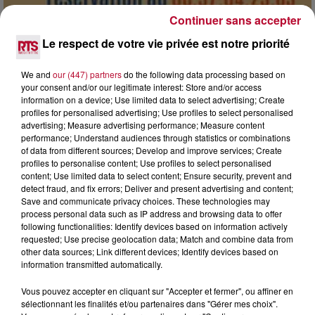
Continuer sans accepter
Le respect de votre vie privée est notre priorité
7 août 2026
DINER CONCERT À LA MJC DE MARSEILLAN
We and
our (447) partners
do the following data processing based on
your consent and/or our legitimate interest: Store and/or access
information on a device; Use limited data to select advertising; Create
profiles for personalised advertising; Use profiles to select personalised
advertising; Measure advertising performance; Measure content
performance; Understand audiences through statistics or combinations
of data from different sources; Develop and improve services; Create
profiles to personalise content; Use profiles to select personalised
content; Use limited data to select content; Ensure security, prevent and
detect fraud, and fix errors; Deliver and present advertising and content;
Save and communicate privacy choices. These technologies may
process personal data such as IP address and browsing data to offer
following functionalities: Identify devices based on information actively
requested; Use precise geolocation data; Match and combine data from
other data sources; Link different devices; Identify devices based on
information transmitted automatically.
Vous pouvez accepter en cliquant sur "Accepter et fermer", ou affiner en
6 août 2026
sélectionnant les finalités et/ou partenaires dans "Gérer mes choix".
NÎMES : « LE RÊVE DU GLADIATEUR » INVESTIT