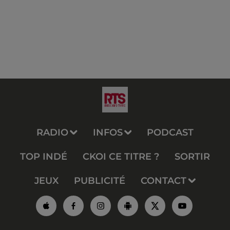
RADIO
INFOS
PODCAST
TOP INDÉ
CKOI CE TITRE ?
SORTIR
JEUX
PUBLICITÉ
CONTACT