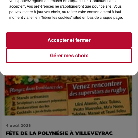
Vous pouvez également refuser en cliquant sur "Continuer sans
LES ARÈNES CES 3...
accepter". Vos préférences ne s'appliqueront que pour ce site. Vous
pouvez mettre à jour vos choix, ou retirer votre consentement à tout
Après un franc succès l'été dernier, le spectacle « Le Rêve
moment via le lien "Gérer les cookies" situé en bas de chaque page.
du gladiateur » revient illuminer l'amphithéâtre romain les 6,
7 et 8 août. Une fresque nocturne...
Accepter et fermer
Gérer mes choix
4 août 2026
FÊTE DE LA POLYNÉSIE À VILLEVEYRAC