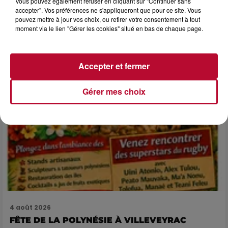
Vous pouvez également refuser en cliquant sur "Continuer sans
LES ARÈNES CES 3...
accepter". Vos préférences ne s'appliqueront que pour ce site. Vous
pouvez mettre à jour vos choix, ou retirer votre consentement à tout
Après un franc succès l'été dernier, le spectacle « Le Rêve
moment via le lien "Gérer les cookies" situé en bas de chaque page.
du gladiateur » revient illuminer l'amphithéâtre romain les 6,
7 et 8 août. Une fresque nocturne...
Accepter et fermer
Gérer mes choix
4 août 2026
FÊTE DE LA POLYNÉSIE À VILLEVEYRAC