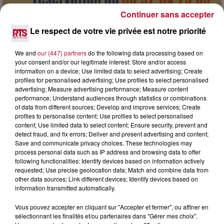
Continuer sans accepter
Le respect de votre vie privée est notre priorité
7 août 2026
DINER CONCERT À LA MJC DE MARSEILLAN
We and
our (447) partners
do the following data processing based on
your consent and/or our legitimate interest: Store and/or access
information on a device; Use limited data to select advertising; Create
profiles for personalised advertising; Use profiles to select personalised
advertising; Measure advertising performance; Measure content
performance; Understand audiences through statistics or combinations
of data from different sources; Develop and improve services; Create
profiles to personalise content; Use profiles to select personalised
content; Use limited data to select content; Ensure security, prevent and
detect fraud, and fix errors; Deliver and present advertising and content;
Save and communicate privacy choices. These technologies may
process personal data such as IP address and browsing data to offer
following functionalities: Identify devices based on information actively
requested; Use precise geolocation data; Match and combine data from
other data sources; Link different devices; Identify devices based on
information transmitted automatically.
Vous pouvez accepter en cliquant sur "Accepter et fermer", ou affiner en
6 août 2026
sélectionnant les finalités et/ou partenaires dans "Gérer mes choix".
NÎMES : « LE RÊVE DU GLADIATEUR » INVESTIT