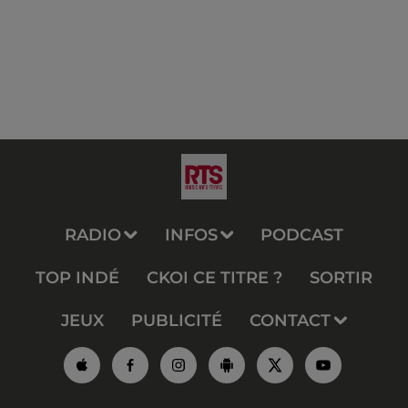
RADIO
INFOS
PODCAST
TOP INDÉ
CKOI CE TITRE ?
SORTIR
JEUX
PUBLICITÉ
CONTACT