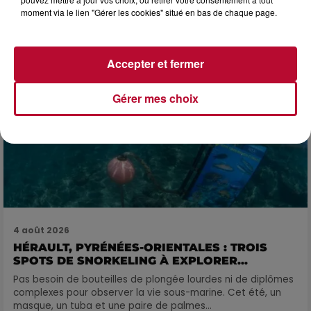
moment via le lien "Gérer les cookies" situé en bas de chaque page.
Accepter et fermer
Gérer mes choix
4 août 2026
HÉRAULT, PYRÉNÉES-ORIENTALES : TROIS
SPOTS DE SNORKELING À EXPLORER...
Pas besoin de bouteilles de plongée lourdes ni de diplômes
complexes pour observer la vie sous-marine. Cet été, un
masque, un tuba et une paire de palmes...