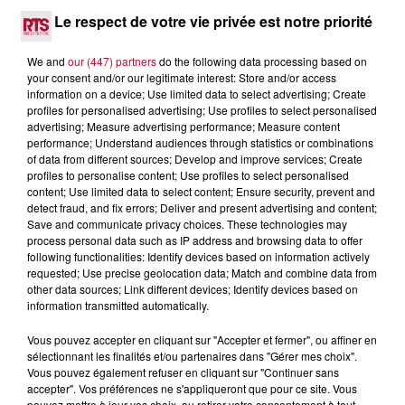
NÎMES : « LE RÊVE DU GLADIATEUR » INVESTIT
Le respect de votre vie privée est notre priorité
LES ARÈNES CES 3...
Après un franc succès l'été dernier, le spectacle « Le Rêve
We and
our (447) partners
do the following data processing based on
du gladiateur » revient illuminer l'amphithéâtre romain les 6,
your consent and/or our legitimate interest: Store and/or access
7 et 8 août. Une fresque nocturne...
information on a device; Use limited data to select advertising; Create
profiles for personalised advertising; Use profiles to select personalised
advertising; Measure advertising performance; Measure content
performance; Understand audiences through statistics or combinations
of data from different sources; Develop and improve services; Create
profiles to personalise content; Use profiles to select personalised
content; Use limited data to select content; Ensure security, prevent and
detect fraud, and fix errors; Deliver and present advertising and content;
Save and communicate privacy choices. These technologies may
process personal data such as IP address and browsing data to offer
following functionalities: Identify devices based on information actively
requested; Use precise geolocation data; Match and combine data from
other data sources; Link different devices; Identify devices based on
information transmitted automatically.
Vous pouvez accepter en cliquant sur "Accepter et fermer", ou affiner en
sélectionnant les finalités et/ou partenaires dans "Gérer mes choix".
Vous pouvez également refuser en cliquant sur "Continuer sans
4 août 2026
accepter". Vos préférences ne s'appliqueront que pour ce site. Vous
FÊTE DE LA POLYNÉSIE À VILLEVEYRAC
pouvez mettre à jour vos choix, ou retirer votre consentement à tout