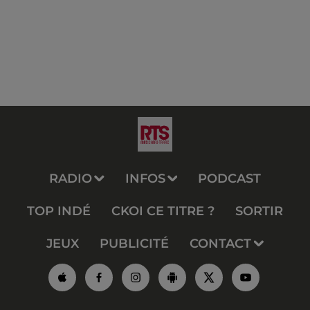
RADIO
INFOS
PODCAST
TOP INDÉ
CKOI CE TITRE ?
SORTIR
JEUX
PUBLICITÉ
CONTACT