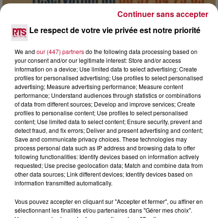
Continuer sans accepter
Le respect de votre vie privée est notre priorité
7 août 2026
DINER CONCERT À LA MJC DE MARSEILLAN
We and
our (447) partners
do the following data processing based on
your consent and/or our legitimate interest: Store and/or access
information on a device; Use limited data to select advertising; Create
profiles for personalised advertising; Use profiles to select personalised
advertising; Measure advertising performance; Measure content
performance; Understand audiences through statistics or combinations
of data from different sources; Develop and improve services; Create
profiles to personalise content; Use profiles to select personalised
content; Use limited data to select content; Ensure security, prevent and
detect fraud, and fix errors; Deliver and present advertising and content;
Save and communicate privacy choices. These technologies may
process personal data such as IP address and browsing data to offer
following functionalities: Identify devices based on information actively
requested; Use precise geolocation data; Match and combine data from
other data sources; Link different devices; Identify devices based on
information transmitted automatically.
Vous pouvez accepter en cliquant sur "Accepter et fermer", ou affiner en
6 août 2026
sélectionnant les finalités et/ou partenaires dans "Gérer mes choix".
NÎMES : « LE RÊVE DU GLADIATEUR » INVESTIT