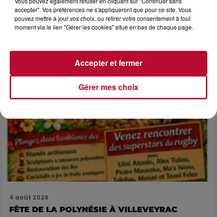
Vous pouvez également refuser en cliquant sur "Continuer sans
LES ARÈNES CES 3...
accepter". Vos préférences ne s'appliqueront que pour ce site. Vous
pouvez mettre à jour vos choix, ou retirer votre consentement à tout
Après un franc succès l'été dernier, le spectacle « Le Rêve
moment via le lien "Gérer les cookies" situé en bas de chaque page.
du gladiateur » revient illuminer l'amphithéâtre romain les 6,
7 et 8 août. Une fresque nocturne...
Accepter et fermer
Gérer mes choix
4 août 2026
FÊTE DE LA POLYNÉSIE À VILLEVEYRAC