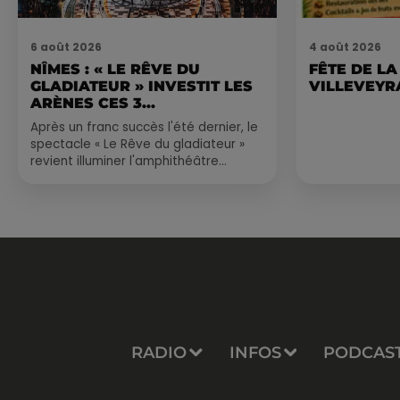
6 août 2026
4 août 2026
NÎMES : « LE RÊVE DU
FÊTE DE LA
GLADIATEUR » INVESTIT LES
VILLEVEYR
ARÈNES CES 3...
Après un franc succès l'été dernier, le
spectacle « Le Rêve du gladiateur »
revient illuminer l'amphithéâtre
romain les 6, 7 et 8 août. Une fresque
nocturne...
RADIO
INFOS
PODCAS