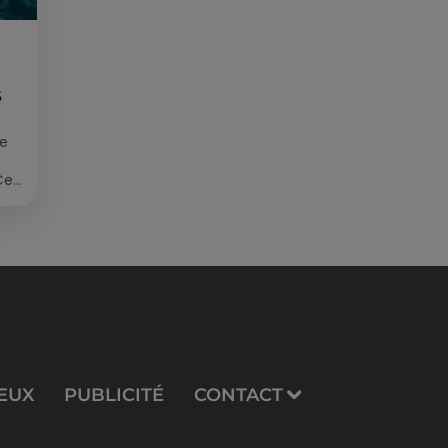
S
ée
Cet
re
EUX
PUBLICITÉ
CONTACT