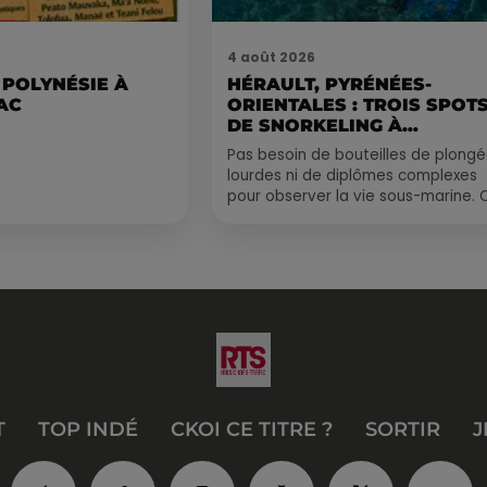
4 août 2026
 POLYNÉSIE À
HÉRAULT, PYRÉNÉES-
AC
ORIENTALES : TROIS SPOT
DE SNORKELING À
EXPLORER...
Pas besoin de bouteilles de plong
lourdes ni de diplômes complexes
pour observer la vie sous-marine. 
été, un masque, un tuba et une pai
de palmes...
T
TOP INDÉ
CKOI CE TITRE ?
SORTIR
J