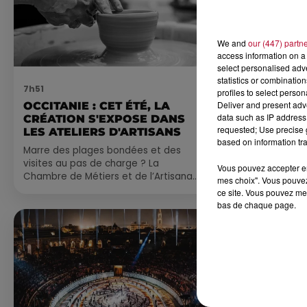
We and
our (447) partn
access information on a 
select personalised ad
statistics or combinatio
7h51
7 août 2026
profiles to select person
Deliver and present adv
OCCITANIE : CET ÉTÉ, LA
NOS IDÉES
data such as IP address 
CRÉATION S'EXPOSE DANS
CE WEEK-E
requested; Use precise g
LES ATELIERS D'ARTISANS
Comme tous les
based on information tra
Marre des plages bondées et des
petite sélecti
visites au pas de charge ? La
pas manquer da
Vous pouvez accepter en 
Chambre de Métiers et de l’Artisanat
ayez envie de 
mes choix". Vous pouvez
Occitanie propose une alternative
du monde,...
ce site. Vous pouvez met
bien plus vivante :...
bas de chaque page.