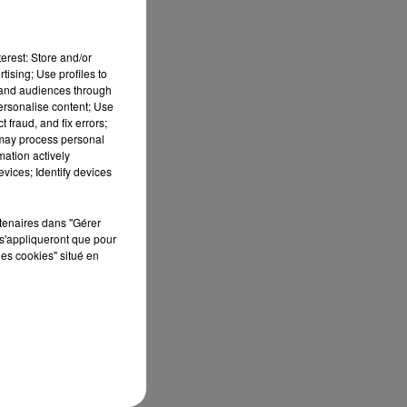
erest: Store and/or
tising; Use profiles to
tand audiences through
personalise content; Use
 fraud, and fix errors;
 may process personal
 DE
mation actively
vices; Identify devices
rtenaires dans "Gérer
s'appliqueront que pour
les cookies" situé en