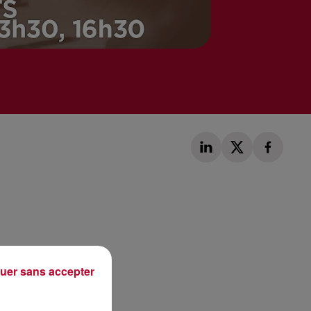
Publié : 27 avril 2018 à 8h30 par Laurent Aubry
uer sans accepter