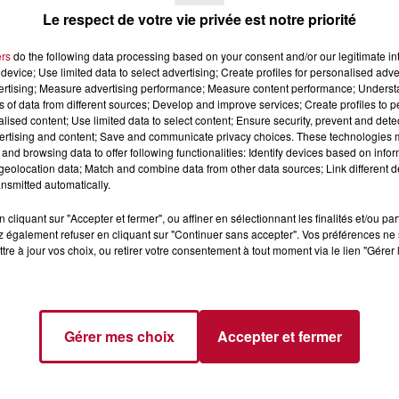
Le respect de votre vie privée est notre priorité
ers
do the following data processing based on your consent and/or our legitimate int
device; Use limited data to select advertising; Create profiles for personalised adver
vertising; Measure advertising performance; Measure content performance; Unders
ns of data from different sources; Develop and improve services; Create profiles to 
7 août 2026
alised content; Use limited data to select content; Ensure security, prevent and detect
ertising and content; Save and communicate privacy choices. These technologies
 DE SORTIE POUR
DINER CONCERT À LA MJC
and browsing data to offer following functionalities: Identify devices based on infor
ND
MARSEILLAN
eolocation data; Match and combine data from other data sources; Link different de
 vendredis, voici une
nsmitted automatically.
on des rendez-vous à ne
ns le coin. Que vous
cliquant sur "Accepter et fermer", ou affiner en sélectionnant les finalités et/ou pa
voyager à l'autre bout
 également refuser en cliquant sur "Continuer sans accepter". Vos préférences ne 
tre à jour vos choix, ou retirer votre consentement à tout moment via le lien "Gérer 
Gérer mes choix
Accepter et fermer