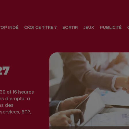
TOP INDÉ
CKOI CE TITRE ?
SORTIR
JEUX
PUBLICITÉ
27
30 et 16 heures
es d'emploi à
ns des
services, BTP,