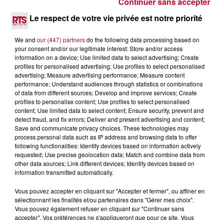
Continuer sans accepter
6 août 2026
Le respect de votre vie privée est notre priorité
NÎMES : « LE RÊVE DU GLADIATEUR » INVESTIT
LES ARÈNES CES 3...
We and
our (447) partners
do the following data processing based on
Après un franc succès l'été dernier, le spectacle « Le Rêve
your consent and/or our legitimate interest: Store and/or access
du gladiateur » revient illuminer l'amphithéâtre romain les 6,
information on a device; Use limited data to select advertising; Create
7 et 8 août. Une fresque nocturne...
profiles for personalised advertising; Use profiles to select personalised
advertising; Measure advertising performance; Measure content
performance; Understand audiences through statistics or combinations
of data from different sources; Develop and improve services; Create
profiles to personalise content; Use profiles to select personalised
content; Use limited data to select content; Ensure security, prevent and
detect fraud, and fix errors; Deliver and present advertising and content;
Save and communicate privacy choices. These technologies may
process personal data such as IP address and browsing data to offer
following functionalities: Identify devices based on information actively
requested; Use precise geolocation data; Match and combine data from
other data sources; Link different devices; Identify devices based on
information transmitted automatically.
Vous pouvez accepter en cliquant sur "Accepter et fermer", ou affiner en
sélectionnant les finalités et/ou partenaires dans "Gérer mes choix".
Vous pouvez également refuser en cliquant sur "Continuer sans
accepter". Vos préférences ne s'appliqueront que pour ce site. Vous
4 août 2026