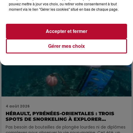
pouvez mettre à jour vos choix, ou retirer votre consentement à tout
FÊTE DE LA POLYNÉSIE À VILLEVEYRAC
moment via le lien "Gérer les cookies" situé en bas de chaque page.
Accepter et fermer
Gérer mes choix
4 août 2026
HÉRAULT, PYRÉNÉES-ORIENTALES : TROIS
SPOTS DE SNORKELING À EXPLORER...
Pas besoin de bouteilles de plongée lourdes ni de diplômes
complexes pour observer la vie sous-marine. Cet été, un