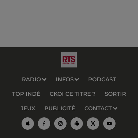
RADIO
INFOS
PODCAST
TOP INDÉ
CKOI CE TITRE ?
SORTIR
JEUX
PUBLICITÉ
CONTACT