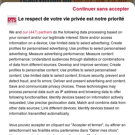
Continuer sans accepter
Le respect de votre vie privée est notre priorité
7 août 2026
DINER CONCERT À LA MJC DE MARSEILLAN
We and
our (447) partners
do the following data processing based on
your consent and/or our legitimate interest: Store and/or access
information on a device; Use limited data to select advertising; Create
profiles for personalised advertising; Use profiles to select personalised
advertising; Measure advertising performance; Measure content
performance; Understand audiences through statistics or combinations
of data from different sources; Develop and improve services; Create
profiles to personalise content; Use profiles to select personalised
content; Use limited data to select content; Ensure security, prevent and
detect fraud, and fix errors; Deliver and present advertising and content;
Save and communicate privacy choices. These technologies may
process personal data such as IP address and browsing data to offer
following functionalities: Identify devices based on information actively
requested; Use precise geolocation data; Match and combine data from
other data sources; Link different devices; Identify devices based on
information transmitted automatically.
Vous pouvez accepter en cliquant sur "Accepter et fermer", ou affiner en
6 août 2026
sélectionnant les finalités et/ou partenaires dans "Gérer mes choix".
NÎMES : « LE RÊVE DU GLADIATEUR » INVESTIT