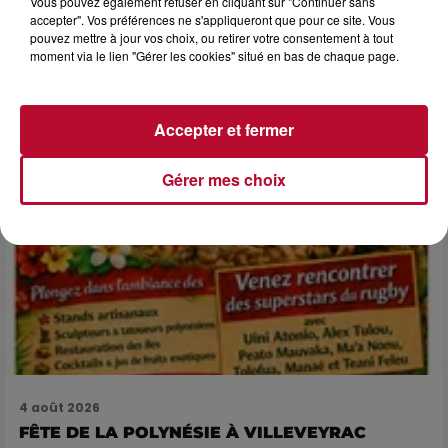
Vous pouvez également refuser en cliquant sur "Continuer sans
LES ARÈNES CES 3...
accepter". Vos préférences ne s'appliqueront que pour ce site. Vous
pouvez mettre à jour vos choix, ou retirer votre consentement à tout
Après un franc succès l'été dernier, le spectacle « Le Rêve
moment via le lien "Gérer les cookies" situé en bas de chaque page.
du gladiateur » revient illuminer l'amphithéâtre romain les 6,
7 et 8 août. Une fresque nocturne...
Accepter et fermer
Gérer mes choix
4 août 2026
FÊTE DE LA POLYNÉSIE À VILLEVEYRAC