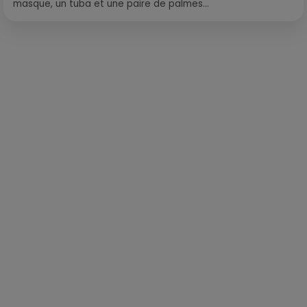
masque, un tuba et une paire de palmes...
Publié : 9 mars 2018 à 9h30 par Laurent Aubry