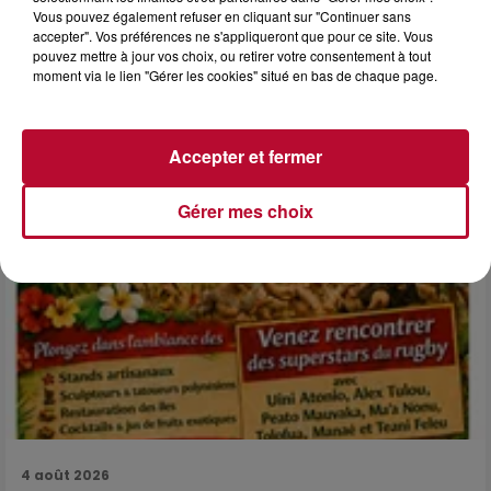
Vous pouvez également refuser en cliquant sur "Continuer sans
NÎMES : « LE RÊVE DU GLADIATEUR » INVESTIT
accepter". Vos préférences ne s'appliqueront que pour ce site. Vous
LES ARÈNES CES 3...
pouvez mettre à jour vos choix, ou retirer votre consentement à tout
Après un franc succès l'été dernier, le spectacle « Le Rêve
moment via le lien "Gérer les cookies" situé en bas de chaque page.
du gladiateur » revient illuminer l'amphithéâtre romain les 6,
7 et 8 août. Une fresque nocturne...
Accepter et fermer
Gérer mes choix
4 août 2026