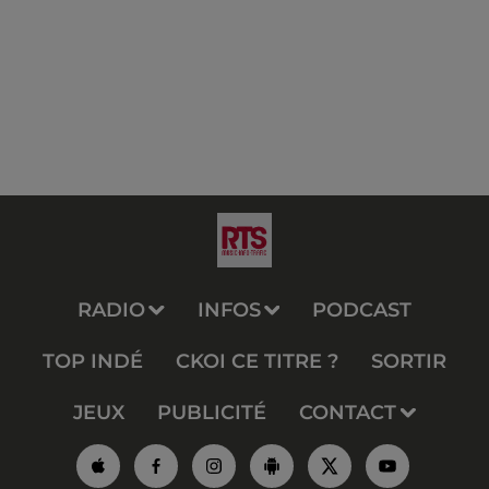
RADIO
INFOS
PODCAST
TOP INDÉ
CKOI CE TITRE ?
SORTIR
JEUX
PUBLICITÉ
CONTACT