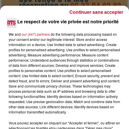
Continuer sans accepter
Le respect de votre vie privée est notre priorité
7 août 2026
DINER CONCERT À LA MJC DE MARSEILLAN
We and
our (447) partners
do the following data processing based on
your consent and/or our legitimate interest: Store and/or access
information on a device; Use limited data to select advertising; Create
profiles for personalised advertising; Use profiles to select personalised
advertising; Measure advertising performance; Measure content
performance; Understand audiences through statistics or combinations
of data from different sources; Develop and improve services; Create
profiles to personalise content; Use profiles to select personalised
content; Use limited data to select content; Ensure security, prevent and
detect fraud, and fix errors; Deliver and present advertising and content;
Save and communicate privacy choices. These technologies may
process personal data such as IP address and browsing data to offer
following functionalities: Identify devices based on information actively
requested; Use precise geolocation data; Match and combine data from
other data sources; Link different devices; Identify devices based on
information transmitted automatically.
Vous pouvez accepter en cliquant sur "Accepter et fermer", ou affiner en
sélectionnant les finalités et/ou partenaires dans "Gérer mes choix".
6 août 2026