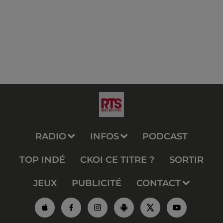
RADIO
INFOS
PODCAST
TOP INDÉ
CKOI CE TITRE ?
SORTIR
JEUX
PUBLICITÉ
CONTACT