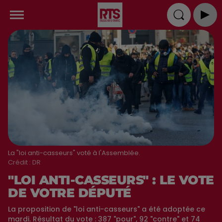
La "loi anti-casseurs" voté à l'Assemblée.
Crédit :
DR
"LOI ANTI-CASSEURS" : LE VOTE
DE VOTRE DÉPUTÉ
La proposition de "loi anti-casseurs" a été adoptée ce
mardi. Résultat du vote : 387 "pour", 92 "contre" et 74