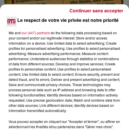
Continuer sans accepter
Le respect de votre vie privée est notre priorité
4 août 2026
FÊTE DE LA POLYNÉSIE À VILLEVEYRAC
We and
our (447) partners
do the following data processing based on
your consent and/or our legitimate interest: Store and/or access
information on a device; Use limited data to select advertising; Create
profiles for personalised advertising; Use profiles to select personalised
advertising; Measure advertising performance; Measure content
performance; Understand audiences through statistics or combinations
of data from different sources; Develop and improve services; Create
profiles to personalise content; Use profiles to select personalised
content; Use limited data to select content; Ensure security, prevent and
detect fraud, and fix errors; Deliver and present advertising and content;
Save and communicate privacy choices. These technologies may
process personal data such as IP address and browsing data to offer
following functionalities: Identify devices based on information actively
requested; Use precise geolocation data; Match and combine data from
other data sources; Link different devices; Identify devices based on
information transmitted automatically.
Vous pouvez accepter en cliquant sur "Accepter et fermer", ou affiner en
4 août 2026
sélectionnant les finalités et/ou partenaires dans "Gérer mes choix".