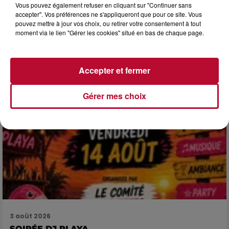
Vous pouvez également refuser en cliquant sur "Continuer sans
HÉRAULT, PYRÉNÉES-ORIENTALES : TROIS
accepter". Vos préférences ne s'appliqueront que pour ce site. Vous
SPOTS DE SNORKELING À EXPLORER...
pouvez mettre à jour vos choix, ou retirer votre consentement à tout
Pas besoin de bouteilles de plongée lourdes ni de diplômes
moment via le lien "Gérer les cookies" situé en bas de chaque page.
complexes pour observer la vie sous-marine. Cet été, un
masque, un tuba et une paire de palmes...
Accepter et fermer
Gérer mes choix
3 août 2026
SOIRÉE DJ PLAYA