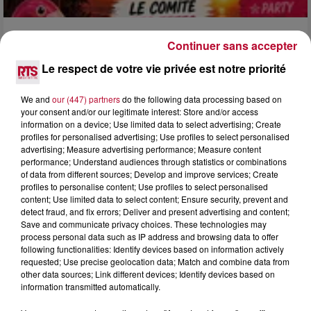
3 août 2026
Continuer sans accepter
SOIRÉE DJ PLAYA
Le respect de votre vie privée est notre priorité
We and
our (447) partners
do the following data processing based on
your consent and/or our legitimate interest: Store and/or access
information on a device; Use limited data to select advertising; Create
profiles for personalised advertising; Use profiles to select personalised
advertising; Measure advertising performance; Measure content
performance; Understand audiences through statistics or combinations
of data from different sources; Develop and improve services; Create
profiles to personalise content; Use profiles to select personalised
content; Use limited data to select content; Ensure security, prevent and
detect fraud, and fix errors; Deliver and present advertising and content;
Save and communicate privacy choices. These technologies may
process personal data such as IP address and browsing data to offer
following functionalities: Identify devices based on information actively
requested; Use precise geolocation data; Match and combine data from
other data sources; Link different devices; Identify devices based on
information transmitted automatically.
3 août 2026
NOS IDÉES DE SORTIES POUR CETTE SEMAINE