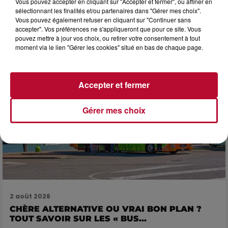
Vous pouvez accepter en cliquant sur "Accepter et fermer", ou affiner en
sélectionnant les finalités et/ou partenaires dans "Gérer mes choix".
Début août, c’est le cœur de l’été. La semaine débute, et
Vous pouvez également refuser en cliquant sur "Continuer sans
comme tous les lundis de l’été, on ouvre l’agenda qui est
accepter". Vos préférences ne s'appliqueront que pour ce site. Vous
encore bien rempli ! Entre sessions...
pouvez mettre à jour vos choix, ou retirer votre consentement à tout
moment via le lien "Gérer les cookies" situé en bas de chaque page.
Accepter et fermer
Gérer mes choix
2 août 2026
CHÈRE ALTERNATIVE OU VRAI BON PLAN ?
TOUT SAVOIR SUR LES « BUS...