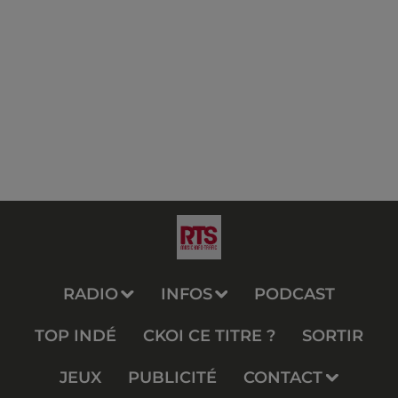
RADIO
INFOS
PODCAST
TOP INDÉ
CKOI CE TITRE ?
SORTIR
JEUX
PUBLICITÉ
CONTACT