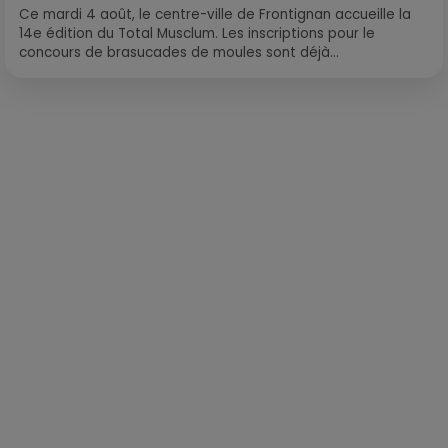
Ce mardi 4 août, le centre-ville de Frontignan accueille la
14e édition du Total Musclum. Les inscriptions pour le
concours de brasucades de moules sont déjà...
Publié : 12 octobre 2020 à 9h43 par Loris Galofaro