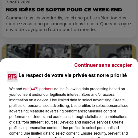
7 août 2026
NOS IDÉES DE SORTIE POUR CE WEEK-END
Comme tous les vendredis, voici une petite sélection des
rendez-vous à ne pas manquer dans le coin. Que vous ayez
envie de voyager à l'autre bout du monde,...
Continuer sans accepter
Le respect de votre vie privée est notre priorité
We and
our (447) partners
do the following data processing based on
your consent and/or our legitimate interest: Store and/or access
information on a device; Use limited data to select advertising; Create
profiles for personalised advertising; Use profiles to select personalised
advertising; Measure advertising performance; Measure content
performance; Understand audiences through statistics or combinations
of data from different sources; Develop and improve services; Create
profiles to personalise content; Use profiles to select personalised
7 août 2026
content; Use limited data to select content; Ensure security, prevent and
DINER CONCERT À LA MJC DE MARSEILLAN