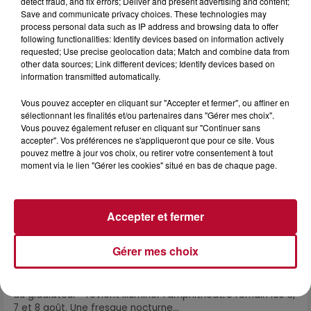
detect fraud, and fix errors; Deliver and present advertising and content;
Save and communicate privacy choices. These technologies may
process personal data such as IP address and browsing data to offer
following functionalities: Identify devices based on information actively
requested; Use precise geolocation data; Match and combine data from
other data sources; Link different devices; Identify devices based on
information transmitted automatically.
Vous pouvez accepter en cliquant sur "Accepter et fermer", ou affiner en
sélectionnant les finalités et/ou partenaires dans "Gérer mes choix".
Vous pouvez également refuser en cliquant sur "Continuer sans
accepter". Vos préférences ne s'appliqueront que pour ce site. Vous
pouvez mettre à jour vos choix, ou retirer votre consentement à tout
moment via le lien "Gérer les cookies" situé en bas de chaque page.
Accepter et fermer
6 août 2026
Gérer mes choix
NÎMES : « LE RÊVE DU GLADIATEUR » INVESTIT
LES ARÈNES CES 3...
Après un franc succès l'été dernier, le spectacle « Le Rêve
du gladiateur » revient illuminer l'amphithéâtre romain les 6,
7 et 8 août. Une fresque nocturne...