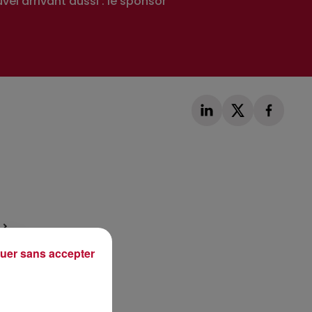
el arrivant aussi : le sponsor
Publié : 26 juin 2020 à 14h56 par Alexis Vivier
uer sans accepter