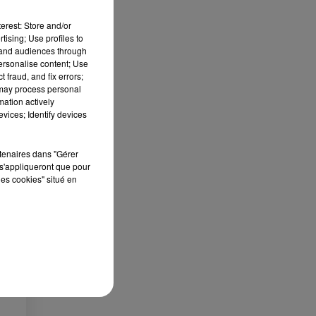
erest: Store and/or
tising; Use profiles to
tand audiences through
personalise content; Use
 fraud, and fix errors;
ES
 may process personal
mation actively
vices; Identify devices
 le
»
rtenaires dans "Gérer
que
s'appliqueront que pour
les cookies" situé en