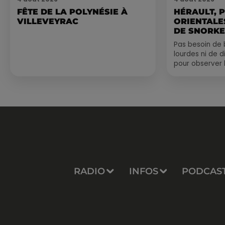
FÊTE DE LA POLYNÉSIE À
HÉRAULT, 
VILLEVEYRAC
ORIENTALES
DE SNORKE
EXPLORER..
Pas besoin de 
lourdes ni de 
pour observer 
été, un masque
de palmes...
RADIO
INFOS
PODCAS