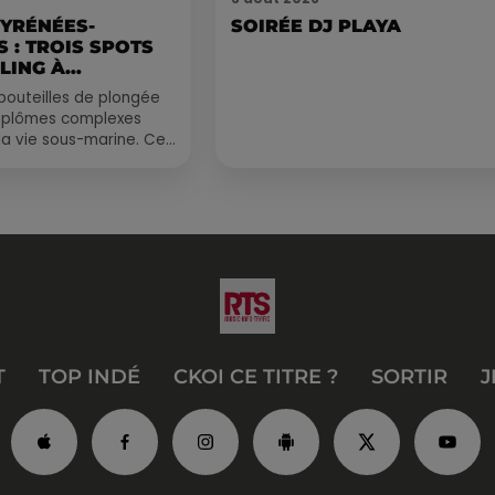
PYRÉNÉES-
SOIRÉE DJ PLAYA
 : TROIS SPOTS
LING À
.
bouteilles de plongée
diplômes complexes
la vie sous-marine. Cet
, un tuba et une paire
T
TOP INDÉ
CKOI CE TITRE ?
SORTIR
J