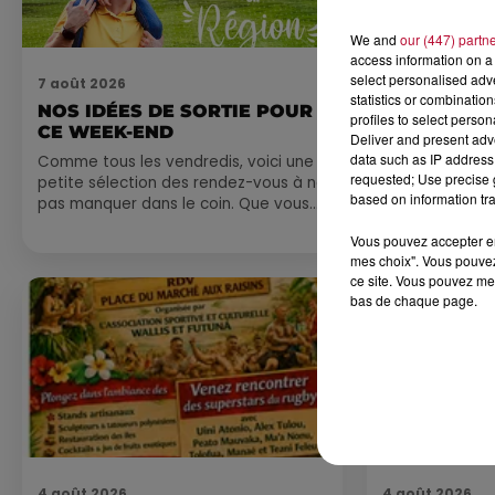
We and
our (447) partn
access information on a 
select personalised ad
7 août 2026
7 août 2026
statistics or combinatio
NOS IDÉES DE SORTIE POUR
DINER CON
profiles to select person
CE WEEK-END
MARSEILL
Deliver and present adv
data such as IP address 
Comme tous les vendredis, voici une
requested; Use precise g
petite sélection des rendez-vous à ne
based on information tra
pas manquer dans le coin. Que vous
ayez envie de voyager à l'autre bout
Vous pouvez accepter en 
du monde,...
mes choix". Vous pouvez
ce site. Vous pouvez met
bas de chaque page.
4 août 2026
4 août 2026