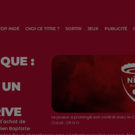
TOP INDÉ
CKOI CE TITRE ?
SORTIR
JEUX
PUBLICITÉ
QUE :
 UN
IVE
Le joueur a prolongé son contrat avec le Cl
 d'achat de
Crédit :
DR N.O
dien Baptiste