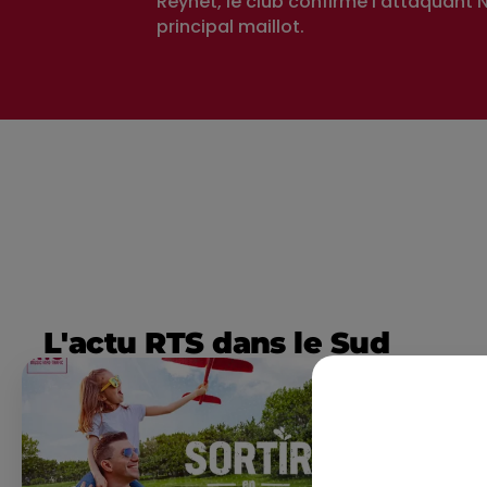
Reynet, le club confirme l'attaquant 
principal maillot.
L'actu RTS dans le Sud