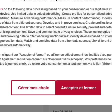
ers
do the following data processing based on your consent and/or our legitimate int
device; Use limited data to select advertising; Create profiles for personalised adver
vertising; Measure advertising performance; Measure content performance; Unders
6 août 2026
ns of data from different sources; Develop and improve services; Create profiles to 
CERT À LA MJC DE
NÎMES : « LE RÊVE DU
alised content; Use limited data to select content; Ensure security, prevent and detect
AN
GLADIATEUR » INVESTIT L
ertising and content; Save and communicate privacy choices. These technologies
ARÈNES CES 3...
and browsing data to offer following functionalities: Identify devices based on infor
eolocation data; Match and combine data from other data sources; Link different de
Après un franc succès l'été dernier,
nsmitted automatically.
spectacle « Le Rêve du gladiateur 
revient illuminer l'amphithéâtre
cliquant sur "Accepter et fermer", ou affiner en sélectionnant les finalités et/ou pa
romain les 6, 7 et 8 août. Une fres
 également refuser en cliquant sur "Continuer sans accepter". Vos préférences ne 
nocturne...
tre à jour vos choix, ou retirer votre consentement à tout moment via le lien "Gérer 
Gérer mes choix
Accepter et fermer
3 août 2026