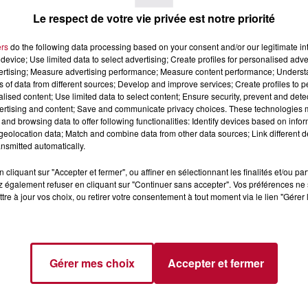
Le respect de votre vie privée est notre priorité
ers
do the following data processing based on your consent and/or our legitimate int
device; Use limited data to select advertising; Create profiles for personalised adver
vertising; Measure advertising performance; Measure content performance; Unders
ns of data from different sources; Develop and improve services; Create profiles to 
alised content; Use limited data to select content; Ensure security, prevent and detect
4 août 2026
ertising and content; Save and communicate privacy choices. These technologies
 POLYNÉSIE À
HÉRAULT, PYRÉNÉES-
and browsing data to offer following functionalities: Identify devices based on infor
AC
ORIENTALES : TROIS SPOT
eolocation data; Match and combine data from other data sources; Link different de
DE SNORKELING À
nsmitted automatically.
EXPLORER...
Pas besoin de bouteilles de plong
lourdes ni de diplômes complexes
cliquant sur "Accepter et fermer", ou affiner en sélectionnant les finalités et/ou pa
pour observer la vie sous-marine. 
 également refuser en cliquant sur "Continuer sans accepter". Vos préférences ne 
tre à jour vos choix, ou retirer votre consentement à tout moment via le lien "Gérer 
été, un masque, un tuba et une pai
de palmes...
Gérer mes choix
Accepter et fermer