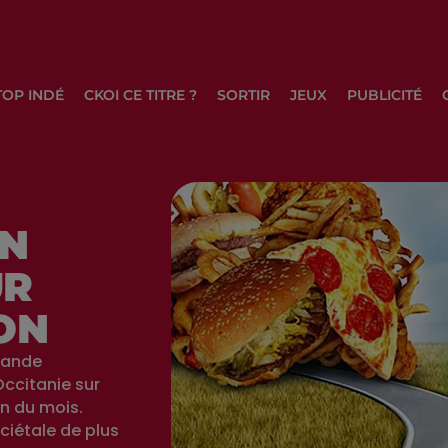
TOP INDÉ
CKOI CE TITRE ?
SORTIR
JEUX
PUBLICITÉ
ON
UR
ON
grande
Occitanie sur
in du mois.
ciétale de plus