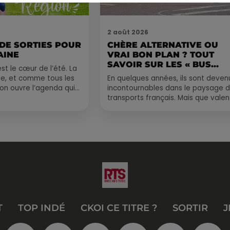
2 août 2026
 DE SORTIES POUR
CHÈRE ALTERNATIVE OU
AINE
VRAI BON PLAN ? TOUT
SAVOIR SUR LES « BUS...
st le cœur de l’été. La
e, et comme tous les
En quelques années, ils sont deven
, on ouvre l’agenda qui
incontournables dans le paysage 
 rempli ! Entre
transports français. Mais que valen
vraiment les bus longue distance ?
Entre petits...
T
TOP INDÉ
CKOI CE TITRE ?
SORTIR
J