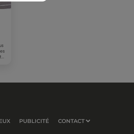
us
des
t
EUX
PUBLICITÉ
CONTACT