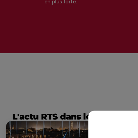
en plus forte.
L'actu RTS dans le Sud