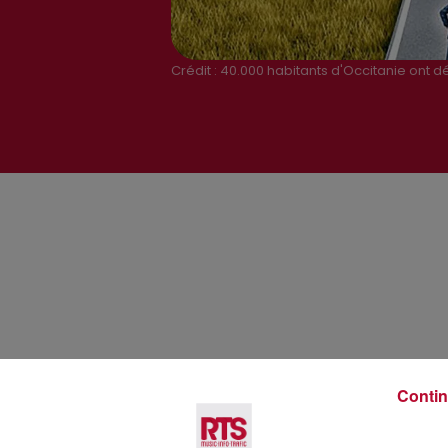
Crédit :
40.000 habitants d'Occitanie ont d
Voir plus
Contin