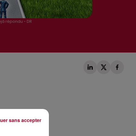
éjà répondu - DR
Publié : 12 juin 2018 à 10h30 par Loris Galofaro
uer sans accepter