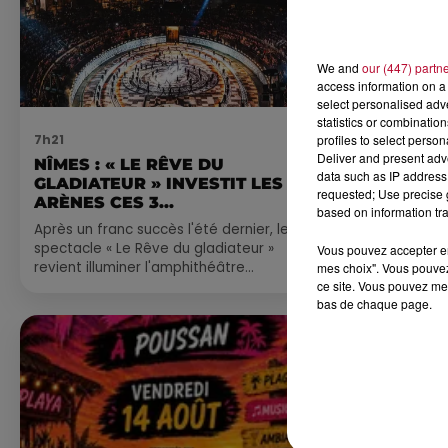
We and
our (447) partn
access information on a 
select personalised ad
statistics or combinatio
profiles to select person
7h21
4 août 2026
Deliver and present adv
NÎMES : « LE RÊVE DU
FÊTE DE LA
data such as IP address 
GLADIATEUR » INVESTIT LES
VILLEVEYR
requested; Use precise g
ARÈNES CES 3...
based on information tra
Après un franc succès l'été dernier, le
spectacle « Le Rêve du gladiateur »
Vous pouvez accepter en 
revient illuminer l'amphithéâtre
mes choix". Vous pouvez
ce site. Vous pouvez met
romain les 6, 7 et 8 août. Une fresque
bas de chaque page.
nocturne...