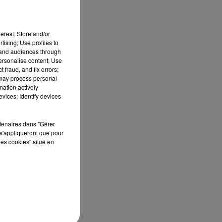
erest: Store and/or
tising; Use profiles to
tand audiences through
personalise content; Use
 fraud, and fix errors;
 may process personal
mation actively
S
vices; Identify devices
ée
rtenaires dans "Gérer
Cet
s'appliqueront que pour
les cookies" situé en
re