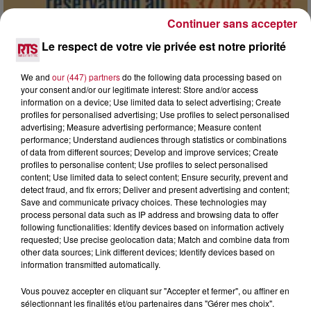
Continuer sans accepter
Le respect de votre vie privée est notre priorité
7 août 2026
DINER CONCERT À LA MJC DE MARSEILLAN
We and
our (447) partners
do the following data processing based on
your consent and/or our legitimate interest: Store and/or access
information on a device; Use limited data to select advertising; Create
profiles for personalised advertising; Use profiles to select personalised
advertising; Measure advertising performance; Measure content
performance; Understand audiences through statistics or combinations
of data from different sources; Develop and improve services; Create
profiles to personalise content; Use profiles to select personalised
content; Use limited data to select content; Ensure security, prevent and
detect fraud, and fix errors; Deliver and present advertising and content;
Save and communicate privacy choices. These technologies may
process personal data such as IP address and browsing data to offer
following functionalities: Identify devices based on information actively
requested; Use precise geolocation data; Match and combine data from
other data sources; Link different devices; Identify devices based on
information transmitted automatically.
Vous pouvez accepter en cliquant sur "Accepter et fermer", ou affiner en
6 août 2026
sélectionnant les finalités et/ou partenaires dans "Gérer mes choix".