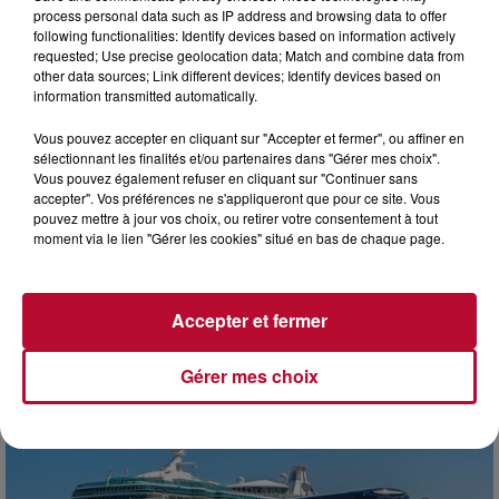
process personal data such as IP address and browsing data to offer
following functionalities: Identify devices based on information actively
requested; Use precise geolocation data; Match and combine data from
other data sources; Link different devices; Identify devices based on
information transmitted automatically.
Vous pouvez accepter en cliquant sur "Accepter et fermer", ou affiner en
sélectionnant les finalités et/ou partenaires dans "Gérer mes choix".
Vous pouvez également refuser en cliquant sur "Continuer sans
accepter". Vos préférences ne s'appliqueront que pour ce site. Vous
pouvez mettre à jour vos choix, ou retirer votre consentement à tout
3 août 2026
moment via le lien "Gérer les cookies" situé en bas de chaque page.
NOS IDÉES DE SORTIES POUR CETTE SEMAINE
Début août, c’est le cœur de l’été. La semaine débute, et
comme tous les lundis de l’été, on ouvre l’agenda qui est
Accepter et fermer
encore bien rempli ! Entre sessions...
Gérer mes choix