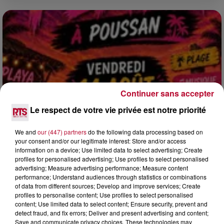
Continuer sans accepter
Le respect de votre vie privée est notre priorité
We and
our (447) partners
do the following data processing based on
your consent and/or our legitimate interest: Store and/or access
information on a device; Use limited data to select advertising; Create
3 août 2026
profiles for personalised advertising; Use profiles to select personalised
SOIRÉE DJ PLAYA
advertising; Measure advertising performance; Measure content
performance; Understand audiences through statistics or combinations
of data from different sources; Develop and improve services; Create
profiles to personalise content; Use profiles to select personalised
content; Use limited data to select content; Ensure security, prevent and
detect fraud, and fix errors; Deliver and present advertising and content;
Save and communicate privacy choices. These technologies may