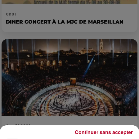
0h01
DINER CONCERT À LA MJC DE MARSEILLAN
6 août 2026
Continuer sans accepter
NÎMES : « LE RÊVE DU GLADIATEUR » INVESTIT