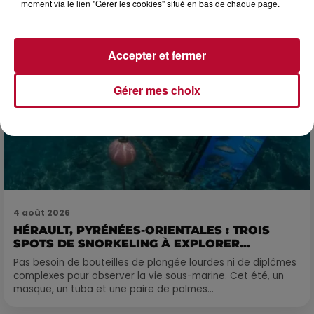
moment via le lien "Gérer les cookies" situé en bas de chaque page.
Accepter et fermer
Gérer mes choix
4 août 2026
HÉRAULT, PYRÉNÉES-ORIENTALES : TROIS
SPOTS DE SNORKELING À EXPLORER...
Pas besoin de bouteilles de plongée lourdes ni de diplômes
complexes pour observer la vie sous-marine. Cet été, un
masque, un tuba et une paire de palmes...