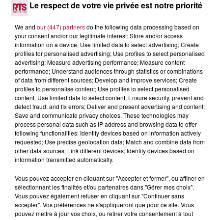
LES ARÈNES CES 3...
Le respect de votre vie privée est notre priorité
Après un franc succès l'été dernier, le spectacle « Le Rêve
du gladiateur » revient illuminer l'amphithéâtre romain les 6,
We and
our (447) partners
do the following data processing based on
7 et 8 août. Une fresque nocturne...
your consent and/or our legitimate interest: Store and/or access
information on a device; Use limited data to select advertising; Create
profiles for personalised advertising; Use profiles to select personalised
advertising; Measure advertising performance; Measure content
performance; Understand audiences through statistics or combinations
of data from different sources; Develop and improve services; Create
profiles to personalise content; Use profiles to select personalised
content; Use limited data to select content; Ensure security, prevent and
detect fraud, and fix errors; Deliver and present advertising and content;
Save and communicate privacy choices. These technologies may
process personal data such as IP address and browsing data to offer
following functionalities: Identify devices based on information actively
requested; Use precise geolocation data; Match and combine data from
other data sources; Link different devices; Identify devices based on
information transmitted automatically.
Vous pouvez accepter en cliquant sur "Accepter et fermer", ou affiner en
sélectionnant les finalités et/ou partenaires dans "Gérer mes choix".
4 août 2026
Vous pouvez également refuser en cliquant sur "Continuer sans
accepter". Vos préférences ne s'appliqueront que pour ce site. Vous
FÊTE DE LA POLYNÉSIE À VILLEVEYRAC
pouvez mettre à jour vos choix, ou retirer votre consentement à tout