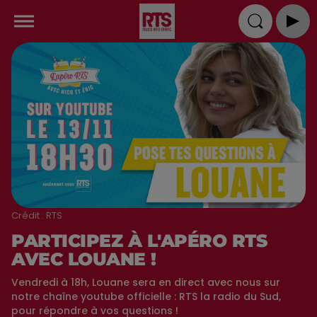
Crédit :
RTS
PARTICIPEZ À L'APÉRO RTS
AVEC LOUANE !
Vendredi à 18h, Louane sera en direct avec nous sur
notre chaîne youtube officielle : RTS la radio du Sud,
pour répondre à vos questions !