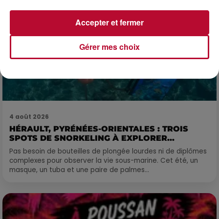
Accepter et fermer
Gérer mes choix
4 août 2026
HÉRAULT, PYRÉNÉES-ORIENTALES : TROIS
SPOTS DE SNORKELING À EXPLORER...
Pas besoin de bouteilles de plongée lourdes ni de diplômes
complexes pour observer la vie sous-marine. Cet été, un
masque, un tuba et une paire de palmes...