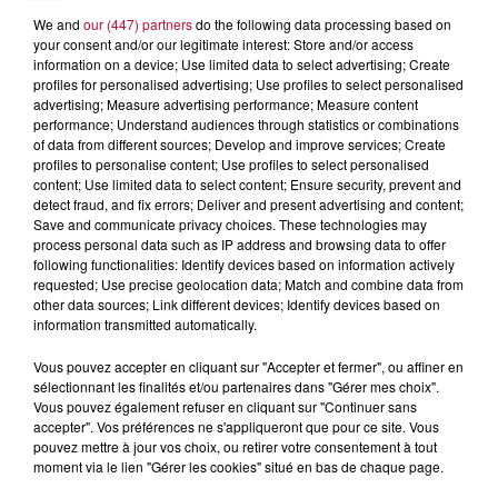
7 et 8 août. Une fresque nocturne...
We and
our (447) partners
do the following data processing based on
your consent and/or our legitimate interest: Store and/or access
information on a device; Use limited data to select advertising; Create
profiles for personalised advertising; Use profiles to select personalised
advertising; Measure advertising performance; Measure content
performance; Understand audiences through statistics or combinations
of data from different sources; Develop and improve services; Create
profiles to personalise content; Use profiles to select personalised
content; Use limited data to select content; Ensure security, prevent and
detect fraud, and fix errors; Deliver and present advertising and content;
Save and communicate privacy choices. These technologies may
process personal data such as IP address and browsing data to offer
following functionalities: Identify devices based on information actively
requested; Use precise geolocation data; Match and combine data from
other data sources; Link different devices; Identify devices based on
information transmitted automatically.
4 août 2026
Vous pouvez accepter en cliquant sur "Accepter et fermer", ou affiner en
sélectionnant les finalités et/ou partenaires dans "Gérer mes choix".
FÊTE DE LA POLYNÉSIE À VILLEVEYRAC
Vous pouvez également refuser en cliquant sur "Continuer sans
accepter". Vos préférences ne s'appliqueront que pour ce site. Vous
pouvez mettre à jour vos choix, ou retirer votre consentement à tout
moment via le lien "Gérer les cookies" situé en bas de chaque page.