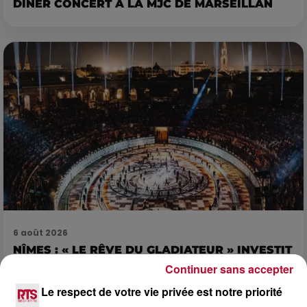
DINER CONCERT À LA MJC DE MARSEILLAN
6 août 2026
NÎMES : « LE RÊVE DU GLADIATEUR » INVESTIT
LES ARÈNES CES 3...
Continuer sans accepter
Après un franc succès l'été dernier, le spectacle « Le Rêve
Le respect de votre vie privée est notre priorité
du gladiateur » revient illuminer l'amphithéâtre romain les 6,