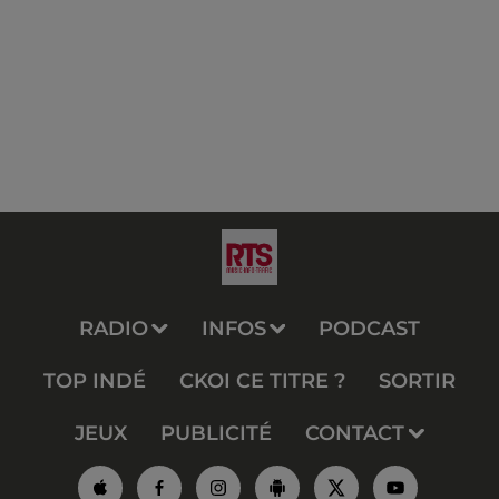
RADIO
INFOS
PODCAST
TOP INDÉ
CKOI CE TITRE ?
SORTIR
JEUX
PUBLICITÉ
CONTACT