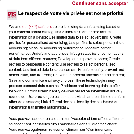
Continuer sans accepter
SPOTS DE SNORKELING À EXPLORER...
Pas besoin de bouteilles de plongée lourdes ni de diplômes
Le respect de votre vie privée est notre priorité
complexes pour observer la vie sous-marine. Cet été, un
masque, un tuba et une paire de palmes...
We and
our (447) partners
do the following data processing based on
your consent and/or our legitimate interest: Store and/or access
information on a device; Use limited data to select advertising; Create
profiles for personalised advertising; Use profiles to select personalised
advertising; Measure advertising performance; Measure content
performance; Understand audiences through statistics or combinations
of data from different sources; Develop and improve services; Create
profiles to personalise content; Use profiles to select personalised
content; Use limited data to select content; Ensure security, prevent and
detect fraud, and fix errors; Deliver and present advertising and content;
Save and communicate privacy choices. These technologies may
process personal data such as IP address and browsing data to offer
following functionalities: Identify devices based on information actively
requested; Use precise geolocation data; Match and combine data from
other data sources; Link different devices; Identify devices based on
information transmitted automatically.
Vous pouvez accepter en cliquant sur "Accepter et fermer", ou affiner en
3 août 2026
sélectionnant les finalités et/ou partenaires dans "Gérer mes choix".
SOIRÉE DJ PLAYA
Vous pouvez également refuser en cliquant sur "Continuer sans