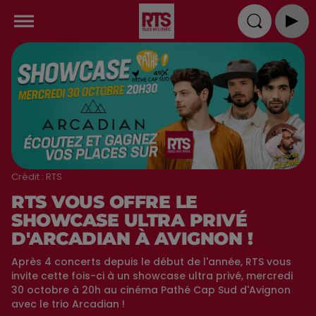
Crédit :
RTS
RTS VOUS OFFRE LE
SHOWCASE ULTRA PRIVÉ
D'ARCADIAN À AVIGNON !
Après 4 concerts depuis le début de l'année, RTS vous
invite cette fois-ci à un showcase ultra privé, mercredi
30 octobre à 20h au cinéma Pathé Cap Sud d'Avignon
avec le trio Arcadian !