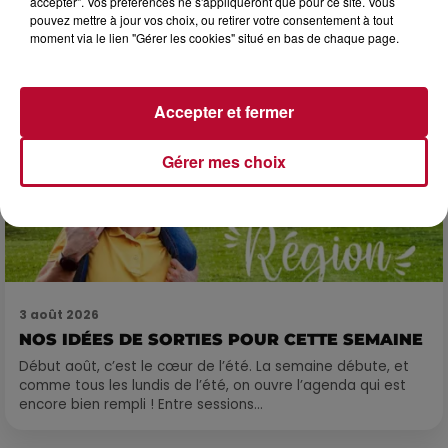
accepter". Vos préférences ne s'appliqueront que pour ce site. Vous
pouvez mettre à jour vos choix, ou retirer votre consentement à tout
moment via le lien "Gérer les cookies" situé en bas de chaque page.
Accepter et fermer
Gérer mes choix
3 août 2026
NOS IDÉES DE SORTIES POUR CETTE SEMAINE
Début août, c’est le cœur de l’été. La semaine débute, et
comme tous les lundis de l’été, on ouvre l’agenda qui est
encore bien rempli ! Entre sessions...