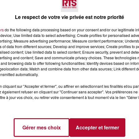
Le respect de votre vie privée est notre priorité
ers
do the following data processing based on your consent and/or our legitimate int
device; Use limited data to select advertising; Create profiles for personalised adver
vertising; Measure advertising performance; Measure content performance; Unders
ns of data from different sources; Develop and improve services; Create profiles to 
alised content; Use limited data to select content; Ensure security, prevent and detect
ertising and content; Save and communicate privacy choices. These technologies
7 août 2026
and browsing data to offer following functionalities: Identify devices based on infor
 DE SORTIE POUR
DINER CONCERT À LA MJC
eolocation data; Match and combine data from other data sources; Link different de
ND
MARSEILLAN
nsmitted automatically.
 vendredis, voici une
cliquant sur "Accepter et fermer", ou affiner en sélectionnant les finalités et/ou pa
on des rendez-vous à ne
 également refuser en cliquant sur "Continuer sans accepter". Vos préférences ne 
ns le coin. Que vous
tre à jour vos choix, ou retirer votre consentement à tout moment via le lien "Gérer 
voyager à l'autre bout
Gérer mes choix
Accepter et fermer