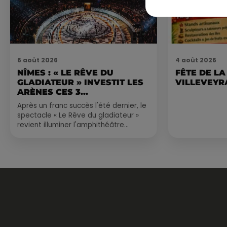
6 août 2026
4 août 2026
NÎMES : « LE RÊVE DU
FÊTE DE LA
GLADIATEUR » INVESTIT LES
VILLEVEYR
ARÈNES CES 3...
Après un franc succès l'été dernier, le
spectacle « Le Rêve du gladiateur »
revient illuminer l'amphithéâtre
romain les 6, 7 et 8 août. Une fresque
nocturne...