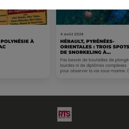
4 août 2026
 POLYNÉSIE À
HÉRAULT, PYRÉNÉES-
AC
ORIENTALES : TROIS SPOT
DE SNORKELING À
EXPLORER...
Pas besoin de bouteilles de plong
lourdes ni de diplômes complexes
pour observer la vie sous-marine. 
été, un masque, un tuba et une pai
de palmes...