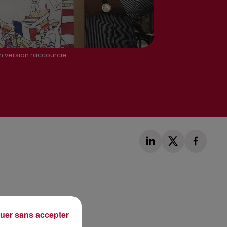
en version raccourcie.
Publié : 5 août 2020 à 9h06 par Loris Galofaro
uer sans accepter