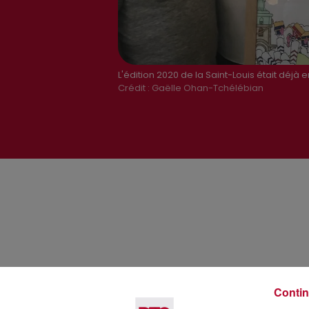
L'édition 2020 de la Saint-Louis était déjà 
Crédit :
Gaëlle Ohan-Tchélébian
Contin
Voir plus