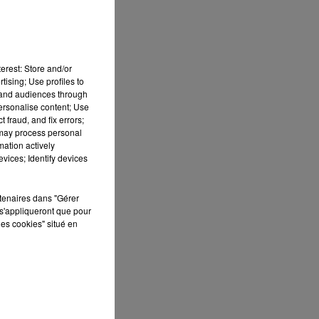
erest: Store and/or
tising; Use profiles to
tand audiences through
personalise content; Use
 fraud, and fix errors;
 may process personal
mation actively
 DE
vices; Identify devices
rtenaires dans "Gérer
s'appliqueront que pour
les cookies" situé en