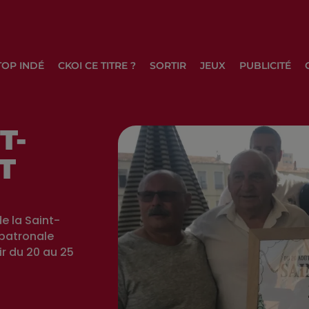
TOP INDÉ
CKOI CE TITRE ?
SORTIR
JEUX
PUBLICITÉ
T-
T
de la Saint-
 patronale
ir du 20 au 25