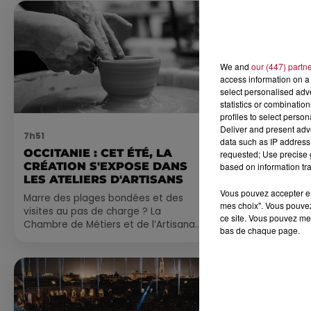
We and
our (447) partn
access information on a 
select personalised ad
statistics or combinatio
profiles to select person
Deliver and present adv
7h51
7 août 2026
data such as IP address 
OCCITANIE : CET ÉTÉ, LA
NOS IDÉES
requested; Use precise g
CRÉATION S'EXPOSE DANS
CE WEEK-E
based on information tra
LES ATELIERS D'ARTISANS
Comme tous les
Vous pouvez accepter en 
Marre des plages bondées et des
petite sélecti
mes choix". Vous pouvez
visites au pas de charge ? La
pas manquer da
ce site. Vous pouvez met
Chambre de Métiers et de l’Artisanat
ayez envie de 
bas de chaque page.
Occitanie propose une alternative
du monde,...
bien plus vivante :...