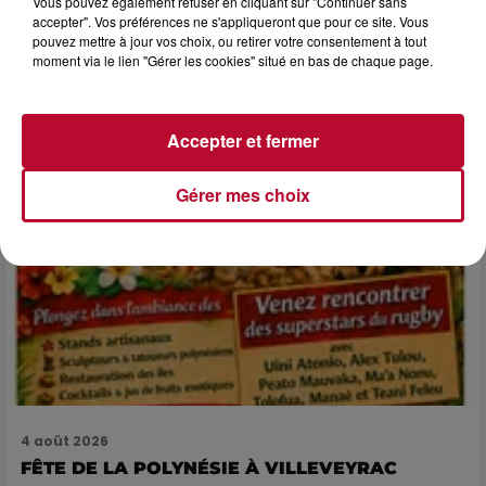
Vous pouvez également refuser en cliquant sur "Continuer sans
LES ARÈNES CES 3...
accepter". Vos préférences ne s'appliqueront que pour ce site. Vous
pouvez mettre à jour vos choix, ou retirer votre consentement à tout
Après un franc succès l'été dernier, le spectacle « Le Rêve
moment via le lien "Gérer les cookies" situé en bas de chaque page.
du gladiateur » revient illuminer l'amphithéâtre romain les 6,
7 et 8 août. Une fresque nocturne...
Accepter et fermer
Gérer mes choix
4 août 2026
FÊTE DE LA POLYNÉSIE À VILLEVEYRAC