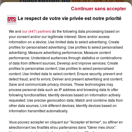
Continuer sans accepter
Le respect de votre vie privée est notre priorité
7 août 2026
DINER CONCERT À LA MJC DE MARSEILLAN
We and
our (447) partners
do the following data processing based on
your consent and/or our legitimate interest: Store and/or access
information on a device; Use limited data to select advertising; Create
profiles for personalised advertising; Use profiles to select personalised
advertising; Measure advertising performance; Measure content
performance; Understand audiences through statistics or combinations
of data from different sources; Develop and improve services; Create
profiles to personalise content; Use profiles to select personalised
content; Use limited data to select content; Ensure security, prevent and
detect fraud, and fix errors; Deliver and present advertising and content;
Save and communicate privacy choices. These technologies may
process personal data such as IP address and browsing data to offer
following functionalities: Identify devices based on information actively
requested; Use precise geolocation data; Match and combine data from
other data sources; Link different devices; Identify devices based on
information transmitted automatically.
Vous pouvez accepter en cliquant sur "Accepter et fermer", ou affiner en
6 août 2026
sélectionnant les finalités et/ou partenaires dans "Gérer mes choix".
NÎMES : « LE RÊVE DU GLADIATEUR » INVESTIT