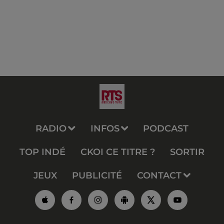
RADIO
INFOS
PODCAST
TOP INDÉ
CKOI CE TITRE ?
SORTIR
JEUX
PUBLICITÉ
CONTACT