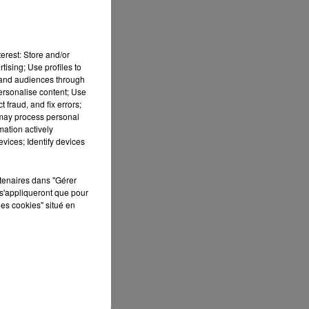
erest: Store and/or
tising; Use profiles to
tand audiences through
personalise content; Use
 fraud, and fix errors;
 may process personal
mation actively
vices; Identify devices
S
ée
rtenaires dans "Gérer
s'appliqueront que pour
Cet
les cookies" situé en
re