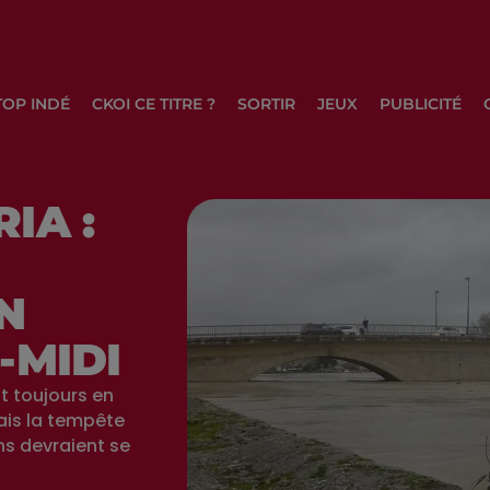
TOP INDÉ
CKOI CE TITRE ?
SORTIR
JEUX
PUBLICITÉ
IA :
N
-MIDI
t toujours en
ais la tempête
ons devraient se