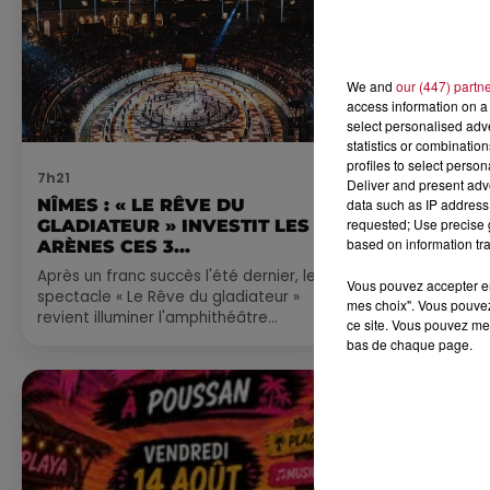
We and
our (447) partn
access information on a 
select personalised ad
statistics or combinatio
profiles to select person
7h21
4 août 2026
Deliver and present adv
NÎMES : « LE RÊVE DU
FÊTE DE LA
data such as IP address 
requested; Use precise g
GLADIATEUR » INVESTIT LES
VILLEVEYR
based on information tra
ARÈNES CES 3...
Après un franc succès l'été dernier, le
Vous pouvez accepter en 
spectacle « Le Rêve du gladiateur »
mes choix". Vous pouvez
revient illuminer l'amphithéâtre
ce site. Vous pouvez met
romain les 6, 7 et 8 août. Une fresque
bas de chaque page.
nocturne...