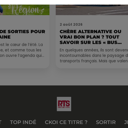
2 août 2026
 DE SORTIES POUR
CHÈRE ALTERNATIVE OU
AINE
VRAI BON PLAN ? TOUT
SAVOIR SUR LES « BUS...
st le cœur de l’été. La
e, et comme tous les
En quelques années, ils sont deven
, on ouvre l’agenda qui
incontournables dans le paysage 
 rempli ! Entre
transports français. Mais que valen
vraiment les bus longue distance ?
Entre petits...
T
TOP INDÉ
CKOI CE TITRE ?
SORTIR
J