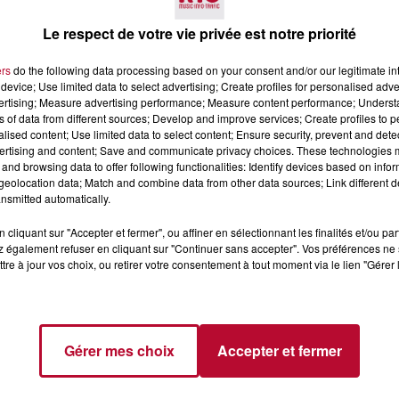
Le respect de votre vie privée est notre priorité
ers
do the following data processing based on your consent and/or our legitimate int
device; Use limited data to select advertising; Create profiles for personalised adver
vertising; Measure advertising performance; Measure content performance; Unders
ns of data from different sources; Develop and improve services; Create profiles to 
alised content; Use limited data to select content; Ensure security, prevent and detect
4 août 2026
ertising and content; Save and communicate privacy choices. These technologies
 POLYNÉSIE À
HÉRAULT, PYRÉNÉES-
and browsing data to offer following functionalities: Identify devices based on infor
eolocation data; Match and combine data from other data sources; Link different de
AC
ORIENTALES : TROIS SPOT
nsmitted automatically.
DE SNORKELING À
EXPLORER...
Pas besoin de bouteilles de plong
cliquant sur "Accepter et fermer", ou affiner en sélectionnant les finalités et/ou pa
lourdes ni de diplômes complexes
 également refuser en cliquant sur "Continuer sans accepter". Vos préférences ne 
pour observer la vie sous-marine. 
tre à jour vos choix, ou retirer votre consentement à tout moment via le lien "Gérer 
été, un masque, un tuba et une pai
de palmes...
Gérer mes choix
Accepter et fermer