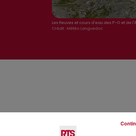
Les fleuves et cours d'eau des P-O et de l
Crédit :
Météo Languedoc
Contin
Voir plus