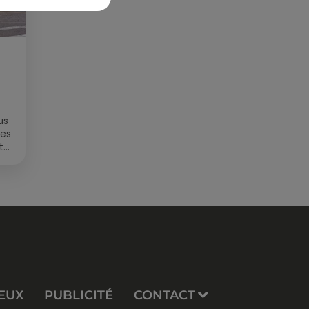
us
des
t
EUX
PUBLICITÉ
CONTACT