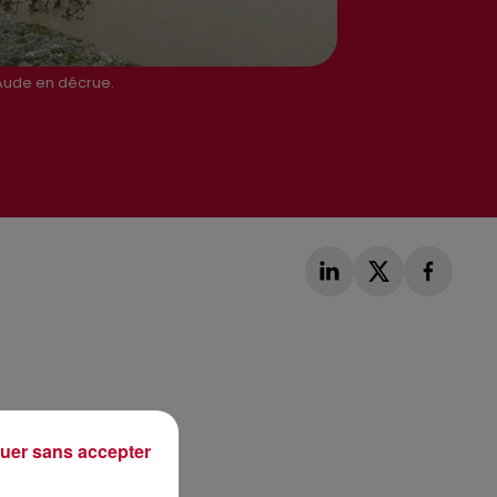
'Aude en décrue.
Publié : 23 janvier 2020 à 10h20 par Loris Galofaro
uer sans accepter