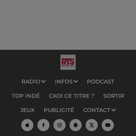
RADIO
INFOS
PODCAST
TOP INDÉ
CKOI CE TITRE ?
SORTIR
JEUX
PUBLICITÉ
CONTACT