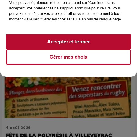
NÎMES : « LE RÊVE DU GLADIATEUR » INVESTIT
Vous pouvez également refuser en cliquant sur "Continuer sans
accepter". Vos préférences ne s'appliqueront que pour ce site. Vous
LES ARÈNES CES 3...
pouvez mettre à jour vos choix, ou retirer votre consentement à tout
Après un franc succès l'été dernier, le spectacle « Le Rêve
moment via le lien "Gérer les cookies" situé en bas de chaque page.
du gladiateur » revient illuminer l'amphithéâtre romain les 6,
7 et 8 août. Une fresque nocturne...
Accepter et fermer
Gérer mes choix
4 août 2026
FÊTE DE LA POLYNÉSIE À VILLEVEYRAC