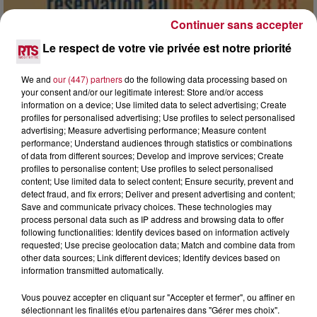
Continuer sans accepter
Le respect de votre vie privée est notre priorité
7 août 2026
DINER CONCERT À LA MJC DE MARSEILLAN
We and
our (447) partners
do the following data processing based on
your consent and/or our legitimate interest: Store and/or access
information on a device; Use limited data to select advertising; Create
profiles for personalised advertising; Use profiles to select personalised
advertising; Measure advertising performance; Measure content
performance; Understand audiences through statistics or combinations
of data from different sources; Develop and improve services; Create
profiles to personalise content; Use profiles to select personalised
content; Use limited data to select content; Ensure security, prevent and
detect fraud, and fix errors; Deliver and present advertising and content;
Save and communicate privacy choices. These technologies may
process personal data such as IP address and browsing data to offer
following functionalities: Identify devices based on information actively
requested; Use precise geolocation data; Match and combine data from
other data sources; Link different devices; Identify devices based on
information transmitted automatically.
Vous pouvez accepter en cliquant sur "Accepter et fermer", ou affiner en
6 août 2026
sélectionnant les finalités et/ou partenaires dans "Gérer mes choix".