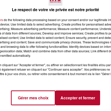
Le respect de votre vie privée est notre priorité
ers
do the following data processing based on your consent and/or our legitimate int
device; Use limited data to select advertising; Create profiles for personalised adver
vertising; Measure advertising performance; Measure content performance; Unders
ns of data from different sources; Develop and improve services; Create profiles to 
alised content; Use limited data to select content; Ensure security, prevent and detect
6 août 2026
ertising and content; Save and communicate privacy choices. These technologies
and browsing data to offer following functionalities: Identify devices based on infor
CERT À LA MJC DE
NÎMES : « LE RÊVE DU
eolocation data; Match and combine data from other data sources; Link different de
AN
GLADIATEUR » INVESTIT L
nsmitted automatically.
ARÈNES CES 3...
Après un franc succès l'été dernier,
cliquant sur "Accepter et fermer", ou affiner en sélectionnant les finalités et/ou pa
spectacle « Le Rêve du gladiateur 
 également refuser en cliquant sur "Continuer sans accepter". Vos préférences ne 
revient illuminer l'amphithéâtre
tre à jour vos choix, ou retirer votre consentement à tout moment via le lien "Gérer 
romain les 6, 7 et 8 août. Une fres
nocturne...
Gérer mes choix
Accepter et fermer