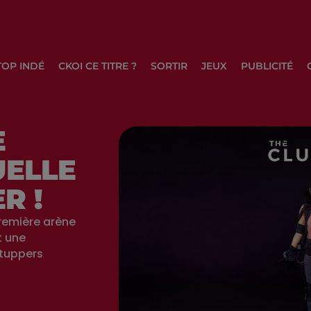
TOP INDÉ
CKOI CE TITRE ?
SORTIR
JEUX
PUBLICITÉ
E
UELLE
R !
première arène
t une
rtuppers