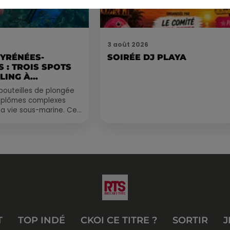
3 août 2026
PYRÉNÉES-
SOIRÉE DJ PLAYA
 : TROIS SPOTS
LING À
.
bouteilles de plongée
diplômes complexes
la vie sous-marine. Cet
, un tuba et une paire
T
TOP INDÉ
CKOI CE TITRE ?
SORTIR
J