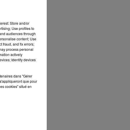
erest: Store and/or
tising; Use profiles to
tand audiences through
personalise content; Use
 fraud, and fix errors;
 may process personal
mation actively
vices; Identify devices
ES
 le
rtenaires dans "Gérer
»
s'appliqueront que pour
les cookies" situé en
que