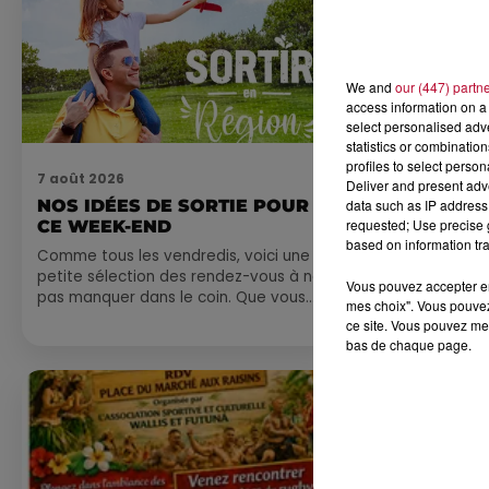
We and
our (447) partn
access information on a 
select personalised ad
statistics or combinatio
profiles to select person
7 août 2026
7 août 2026
Deliver and present adv
data such as IP address 
NOS IDÉES DE SORTIE POUR
DINER CON
requested; Use precise g
CE WEEK-END
MARSEILL
based on information tra
Comme tous les vendredis, voici une
petite sélection des rendez-vous à ne
Vous pouvez accepter en 
pas manquer dans le coin. Que vous
mes choix". Vous pouvez
ayez envie de voyager à l'autre bout
ce site. Vous pouvez met
du monde,...
bas de chaque page.