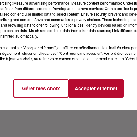
vertising; Measure advertising performance; Measure content performance; Unders
UR RTS
ns of data from different sources; Develop and improve services; Create profiles to 
alised content; Use limited data to select content; Ensure security, prevent and detect
ertising and content; Save and communicate privacy choices. These technologies
and browsing data to offer following functionalities: Identify devices based on infor
génération, avec Tal et remporte la compétition avec deux 
eolocation data; Match and combine data from other data sources; Link different de
es musicales. À 15 ans, elle auditionne pour être membre
nsmitted automatically.
pour but de reprendre « les plus belles chansons célébrant 
cliquant sur "Accepter et fermer", ou affiner en sélectionnant les finalités et/ou pa
lisent à ce jour plus de 2,5 millions d’albums vendus à tr
 également refuser en cliquant sur "Continuer sans accepter". Vos préférences ne 
 par la suite, en 2016, un mouvement positif nommé « La Pi
tre à jour vos choix, ou retirer votre consentement à tout moment via le lien "Gérer 
secourir une école au Népal. En décembre 2017, après un c
e cette décision naît une collaboration avec l'acteur et 
. En février 2019, elle sort son premier single et clip, J
d single, Au-delà, écrit sur le thème du dépassement de soi
Gérer mes choix
Accepter et fermer
tez-moi de là ! qui consiste à ce qu'une célébrité se dép
btient son premier rôle à la télévision dans la saison 9 de l