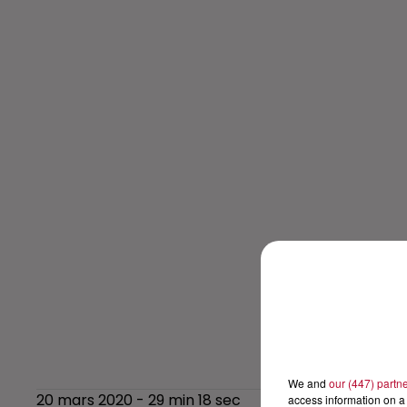
We and
our (447) partn
20 mars 2020 - 29 min 18 sec
access information on a 