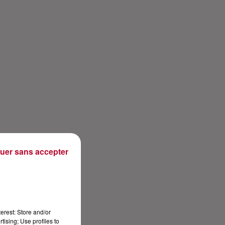
uer sans accepter
erest: Store and/or
tising; Use profiles to