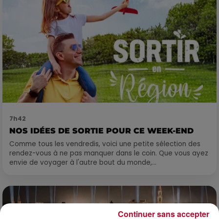
7h42
NOS IDÉES DE SORTIE POUR CE WEEK-END
Comme tous les vendredis, voici une petite sélection des
rendez-vous à ne pas manquer dans le coin. Que vous ayez
envie de voyager à l'autre bout du monde,...
Continuer sans accepter