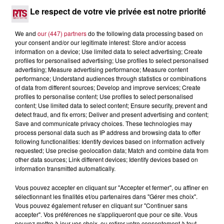
Le respect de votre vie privée est notre priorité
We and
our (447) partners
do the following data processing based on
your consent and/or our legitimate interest: Store and/or access
information on a device; Use limited data to select advertising; Create
profiles for personalised advertising; Use profiles to select personalised
advertising; Measure advertising performance; Measure content
performance; Understand audiences through statistics or combinations
of data from different sources; Develop and improve services; Create
profiles to personalise content; Use profiles to select personalised
content; Use limited data to select content; Ensure security, prevent and
6 août 2026
detect fraud, and fix errors; Deliver and present advertising and content;
NÎMES : « LE RÊVE DU GLADIATEUR » INVESTIT
Save and communicate privacy choices. These technologies may
LES ARÈNES CES 3...
process personal data such as IP address and browsing data to offer
Après un franc succès l'été dernier, le spectacle « Le Rêve
following functionalities: Identify devices based on information actively
du gladiateur » revient illuminer l'amphithéâtre romain les 6,
requested; Use precise geolocation data; Match and combine data from
other data sources; Link different devices; Identify devices based on
7 et 8 août. Une fresque nocturne...
information transmitted automatically.
Vous pouvez accepter en cliquant sur "Accepter et fermer", ou affiner en
sélectionnant les finalités et/ou partenaires dans "Gérer mes choix".
Vous pouvez également refuser en cliquant sur "Continuer sans
accepter". Vos préférences ne s'appliqueront que pour ce site. Vous
pouvez mettre à jour vos choix, ou retirer votre consentement à tout