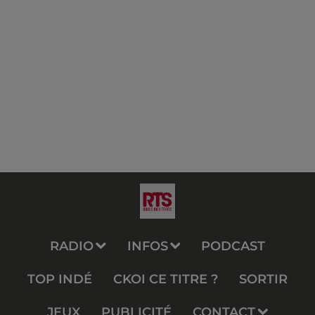
RADIO
INFOS
PODCAST
TOP INDÉ
CKOI CE TITRE ?
SORTIR
JEUX
PUBLICITÉ
CONTACT