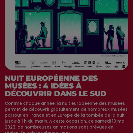
NUIT EUROPÉENNE DES
MUSÉES : 4 IDÉES À
DÉCOUVRIR DANS LE SUD
Comme chaque année, la nuit européenne des musées
permet de découvrir gratuitement de nombreux musées
partout en France et en Europe de la tombée de la nuit
jusqu’à 1 h du matin. À cette occasion, ce samedi 13 mai
2023, de nombreuses animations sont prévues en