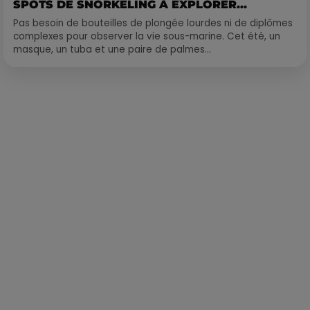
SPOTS DE SNORKELING À EXPLORER...
Pas besoin de bouteilles de plongée lourdes ni de diplômes
complexes pour observer la vie sous-marine. Cet été, un
masque, un tuba et une paire de palmes...
Publié : 12 mai 2023 à 9h15 par Corentin Aubry