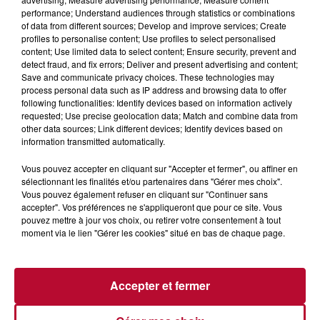
performance; Understand audiences through statistics or combinations
of data from different sources; Develop and improve services; Create
profiles to personalise content; Use profiles to select personalised
content; Use limited data to select content; Ensure security, prevent and
detect fraud, and fix errors; Deliver and present advertising and content;
Save and communicate privacy choices. These technologies may
process personal data such as IP address and browsing data to offer
following functionalities: Identify devices based on information actively
requested; Use precise geolocation data; Match and combine data from
other data sources; Link different devices; Identify devices based on
7h51
information transmitted automatically.
OCCITANIE : CET ÉTÉ, LA CRÉATION S'EXPOSE
Vous pouvez accepter en cliquant sur "Accepter et fermer", ou affiner en
DANS LES ATELIERS D'ARTISANS
sélectionnant les finalités et/ou partenaires dans "Gérer mes choix".
Marre des plages bondées et des visites au pas de charge
Vous pouvez également refuser en cliquant sur "Continuer sans
? La Chambre de Métiers et de l’Artisanat Occitanie
accepter". Vos préférences ne s'appliqueront que pour ce site. Vous
propose une alternative bien plus vivante :...
pouvez mettre à jour vos choix, ou retirer votre consentement à tout
moment via le lien "Gérer les cookies" situé en bas de chaque page.
Accepter et fermer