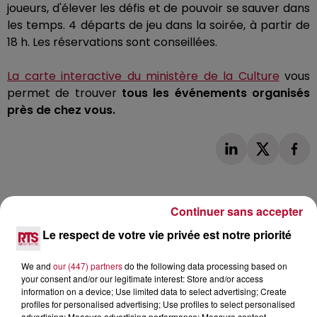
joueurs, d'élever les défis et de pouvoir se sauver dans
les temps.
4 départs de jeu dans la soirée, à partir de
18 h.
Les réservations sont conseillées.
La carte interactive du ministère de la Culture
vous
permet de trouver
tous les événements organisés
près de chez vous.
Continuer sans accepter
Le respect de votre vie privée est notre priorité
L'actu RTS dans le Sud
Voir plus
We and
our (447) partners
do the following data processing based on
your consent and/or our legitimate interest: Store and/or access
information on a device; Use limited data to select advertising; Create
profiles for personalised advertising; Use profiles to select personalised
advertising; Measure advertising performance; Measure content