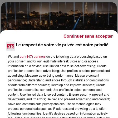
Continuer sans accepter
Le respect de votre vie privée est notre priorité
We and
our (447) partners
do the following data processing based on
your consent and/or our legitimate interest: Store and/or access
information on a device; Use limited data to select advertising; Create
profiles for personalised advertising; Use profiles to select personalised
advertising; Measure advertising performance; Measure content
6 août 2026
performance; Understand audiences through statistics or combinations
NÎMES : « LE RÊVE DU GLADIATEUR » INVESTIT
of data from different sources; Develop and improve services; Create
LES ARÈNES CES 3...
profiles to personalise content; Use profiles to select personalised
content; Use limited data to select content; Ensure security, prevent and
Après un franc succès l'été dernier, le spectacle « Le Rêve
detect fraud, and fix errors; Deliver and present advertising and content;
du gladiateur » revient illuminer l'amphithéâtre romain les 6,
Save and communicate privacy choices. These technologies may
7 et 8 août. Une fresque nocturne...
process personal data such as IP address and browsing data to offer
following functionalities: Identify devices based on information actively
requested; Use precise geolocation data; Match and combine data from