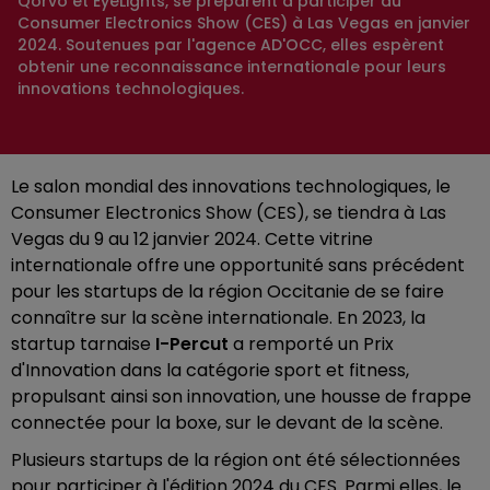
Qorvo et EyeLights, se préparent à participer au
Consumer Electronics Show (CES) à Las Vegas en janvier
2024. Soutenues par l'agence AD'OCC, elles espèrent
obtenir une reconnaissance internationale pour leurs
innovations technologiques.
Le salon mondial des innovations technologiques, le
Consumer Electronics Show (CES), se tiendra à Las
Vegas du 9 au 12 janvier 2024. Cette vitrine
internationale offre une opportunité sans précédent
pour les startups de la région Occitanie de se faire
connaître sur la scène internationale. En 2023, la
startup tarnaise
I-Percut
a remporté un Prix
d'Innovation dans la catégorie sport et fitness,
propulsant ainsi son innovation, une housse de frappe
connectée pour la boxe, sur le devant de la scène.
Plusieurs startups de la région ont été sélectionnées
pour participer à l'édition 2024 du CES. Parmi elles, le