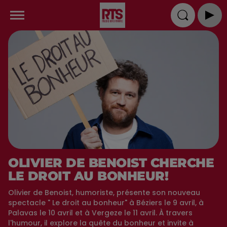
OLIVIER DE BENOIST CHERCHE
LE DROIT AU BONHEUR!
Olivier de Benoist, humoriste, présente son nouveau
spectacle " Le droit au bonheur" à Béziers le 9 avril, à
Palavas le 10 avril et à Vergeze le 11 avril. À travers
l'humour, il explore la quête du bonheur et invite à