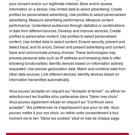
Comme tous les vendredis, voici une petite sélection des
your consent and/or our legitimate interest: Store and/or access
rendez-vous à ne pas manquer dans le coin. Que vous ayez
information on a device; Use limited data to select advertising; Create
envie de voyager à l'autre bout du monde,...
profiles for personalised advertising; Use profiles to select personalised
advertising; Measure advertising performance; Measure content
performance; Understand audiences through statistics or combinations
of data from different sources; Develop and improve services; Create
profiles to personalise content; Use profiles to select personalised
content; Use limited data to select content; Ensure security, prevent and
detect fraud, and fix errors; Deliver and present advertising and content;
Save and communicate privacy choices. These technologies may
process personal data such as IP address and browsing data to offer
following functionalities: Identify devices based on information actively
requested; Use precise geolocation data; Match and combine data from
other data sources; Link different devices; Identify devices based on
information transmitted automatically.
Vous pouvez accepter en cliquant sur "Accepter et fermer", ou affiner en
sélectionnant les finalités et/ou partenaires dans "Gérer mes choix".
Vous pouvez également refuser en cliquant sur "Continuer sans
accepter". Vos préférences ne s'appliqueront que pour ce site. Vous
0h01
pouvez mettre à jour vos choix, ou retirer votre consentement à tout
moment via le lien "Gérer les cookies" situé en bas de chaque page.
DINER CONCERT À LA MJC DE MARSEILLAN