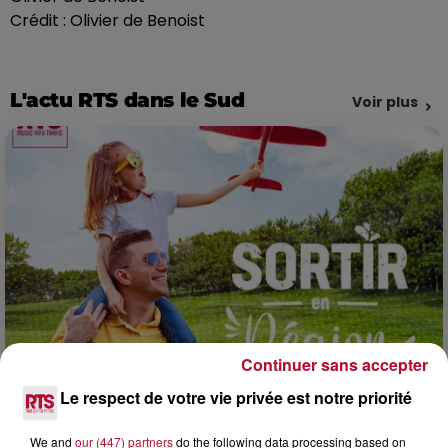
Crédit :
Olivier de Benoist
L'actu RTS dans le Sud
Voir plus
Continuer sans accepter
Le respect de votre vie privée est notre priorité
7h42
NOS IDÉES DE SORTIE POUR CE WEEK-END
We and
our (447) partners
do the following data processing based on