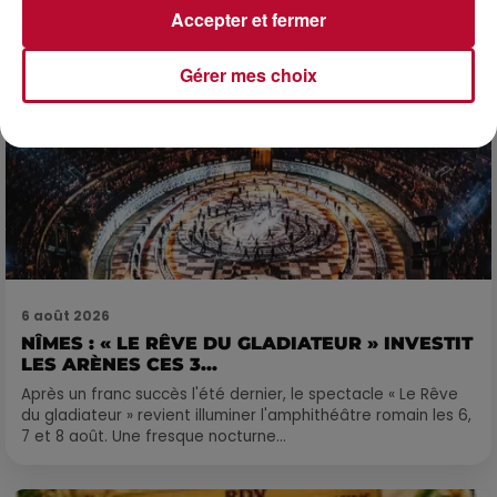
Accepter et fermer
Gérer mes choix
6 août 2026
NÎMES : « LE RÊVE DU GLADIATEUR » INVESTIT
LES ARÈNES CES 3...
Après un franc succès l'été dernier, le spectacle « Le Rêve
du gladiateur » revient illuminer l'amphithéâtre romain les 6,
7 et 8 août. Une fresque nocturne...