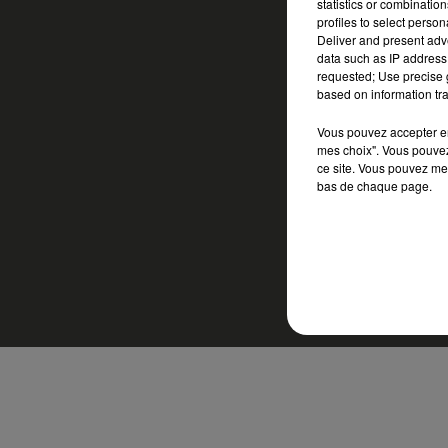
statistics or combinatio
profiles to select person
Deliver and present adv
data such as IP address 
requested; Use precise g
based on information tra
Vous pouvez accepter en 
mes choix". Vous pouvez
ce site. Vous pouvez met
bas de chaque page.