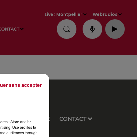
Live :
Montpellier
Webradios
CONTACT
uer sans accepter
EUX
PUBLICITÉ
CONTACT
erest: Store and/or
tising; Use profiles to
tand audiences through