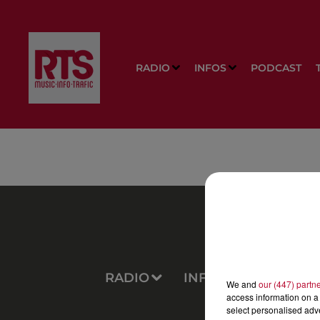
RADIO
INFOS
PODCAST
RADIO
INFOS
PODCAS
We and
our (447) partn
access information on a 
select personalised ad