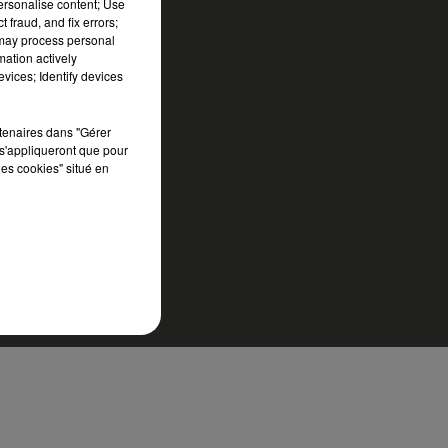
personalise content; Use
 fraud, and fix errors;
 may process personal
mation actively
vices; Identify devices
rtenaires dans "Gérer
s'appliqueront que pour
les cookies" situé en