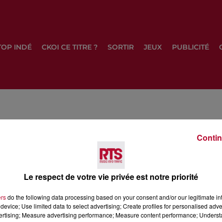
TOP INDÉ
CKOI CE TITRE ?
SORTIR
JEUX
PUBLICITÉ
Contin
Le respect de votre vie privée est notre priorité
T
TOP INDÉ
CKOI CE TITRE ?
SORTIR
J
ers
do the following data processing based on your consent and/or our legitimate int
device; Use limited data to select advertising; Create profiles for personalised adver
vertising; Measure advertising performance; Measure content performance; Unders