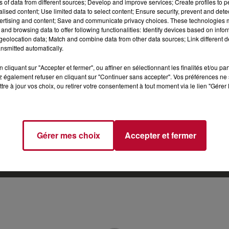
ns of data from different sources; Develop and improve services; Create profiles to 
alised content; Use limited data to select content; Ensure security, prevent and detect
ertising and content; Save and communicate privacy choices. These technologies
and browsing data to offer following functionalities: Identify devices based on infor
eolocation data; Match and combine data from other data sources; Link different de
nsmitted automatically.
Gestion des cookies
Mentions Légales (CGU)
Plan du site
cliquant sur "Accepter et fermer", ou affiner en sélectionnant les finalités et/ou pa
 également refuser en cliquant sur "Continuer sans accepter". Vos préférences ne 
tre à jour vos choix, ou retirer votre consentement à tout moment via le lien "Gérer 
Archives
2026
2025
2024
2023
2022
Gérer mes choix
Accepter et fermer