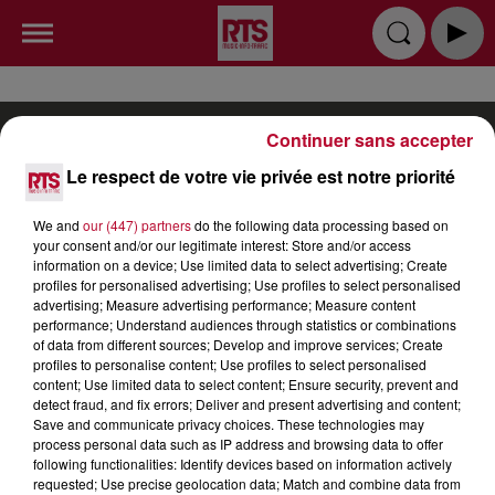
Continuer sans accepter
Le respect de votre vie privée est notre priorité
RADIO
INFOS
PODCAST
We and
our (447) partners
do the following data processing based on
your consent and/or our legitimate interest: Store and/or access
information on a device; Use limited data to select advertising; Create
TOP INDÉ
CKOI CE TITRE ?
SORTIR
profiles for personalised advertising; Use profiles to select personalised
advertising; Measure advertising performance; Measure content
JEUX
PUBLICITÉ
CONTACT
performance; Understand audiences through statistics or combinations
of data from different sources; Develop and improve services; Create
profiles to personalise content; Use profiles to select personalised
content; Use limited data to select content; Ensure security, prevent and
detect fraud, and fix errors; Deliver and present advertising and content;
Save and communicate privacy choices. These technologies may
process personal data such as IP address and browsing data to offer
Gestion des cookies
Mentions Légales (CGU)
following functionalities: Identify devices based on information actively
requested; Use precise geolocation data; Match and combine data from
Plan du site