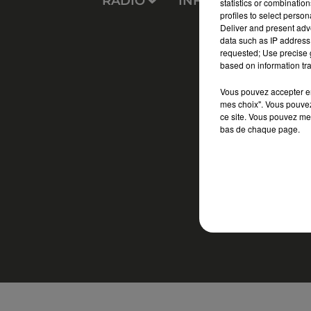
RADIO
INFOS
PODCAS
statistics or combinatio
profiles to select person
Deliver and present adv
data such as IP address 
requested; Use precise g
based on information tra
Vous pouvez accepter en 
mes choix". Vous pouvez
ce site. Vous pouvez met
bas de chaque page.