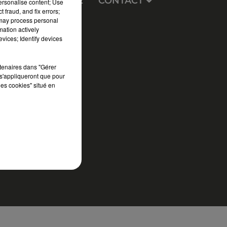
EUX
PUBLICITÉ
CONTACT
personalise content; Use
 fraud, and fix errors;
 may process personal
mation actively
vices; Identify devices
rtenaires dans "Gérer
s'appliqueront que pour
les cookies" situé en