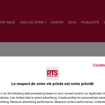
TOP INDÉ
CKOI CE TITRE ?
SORTIR
JEUX
PUBLICITÉ
Contin
Le respect de votre vie privée est notre priorité
ers
do the following data processing based on your consent and/or our legitimate int
device; Use limited data to select advertising; Create profiles for personalised adver
vertising; Measure advertising performance; Measure content performance; Unders