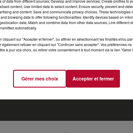
T
TOP INDÉ
CKOI CE TITRE ?
SORTIR
J
ns of data from different sources; Develop and improve services; Create profiles to 
alised content; Use limited data to select content; Ensure security, prevent and detect
ertising and content; Save and communicate privacy choices. These technologies
and browsing data to offer following functionalities: Identify devices based on infor
eolocation data; Match and combine data from other data sources; Link different de
nsmitted automatically.
cliquant sur "Accepter et fermer", ou affiner en sélectionnant les finalités et/ou pa
 également refuser en cliquant sur "Continuer sans accepter". Vos préférences ne 
tre à jour vos choix, ou retirer votre consentement à tout moment via le lien "Gérer 
Gestion des cookies
Mentions Légales (CGU)
Plan du site
Archives
2026
2025
2024
2023
2022
Gérer mes choix
Accepter et fermer