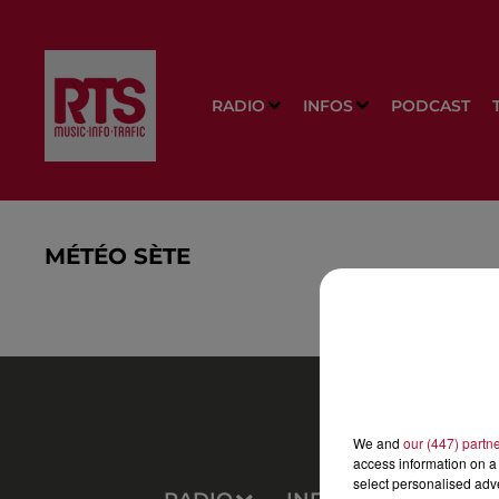
RADIO
INFOS
PODCAST
MÉTÉO SÈTE
We and
our (447) partn
access information on a 
select personalised ad