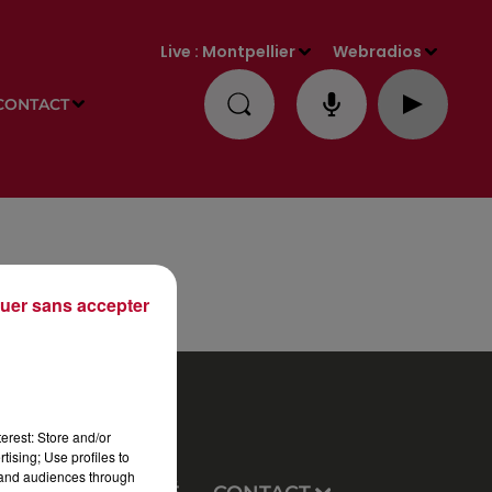
Live :
Montpellier
Webradios
CONTACT
uer sans accepter
erest: Store and/or
tising; Use profiles to
tand audiences through