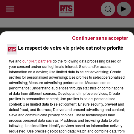
Continuer sans accepter
Le respect de votre vie privée est notre priorité
RADIO
INFOS
PODCAST
We and
our (447) partners
do the following data processing based on
your consent and/or our legitimate interest: Store and/or access
information on a device; Use limited data to select advertising; Create
TOP INDÉ
CKOI CE TITRE ?
SORTIR
profiles for personalised advertising; Use profiles to select personalised
advertising; Measure advertising performance; Measure content
JEUX
PUBLICITÉ
CONTACT
performance; Understand audiences through statistics or combinations
of data from different sources; Develop and improve services; Create
profiles to personalise content; Use profiles to select personalised
content; Use limited data to select content; Ensure security, prevent and
detect fraud, and fix errors; Deliver and present advertising and content;
Save and communicate privacy choices. These technologies may
process personal data such as IP address and browsing data to offer
Gestion des cookies
Mentions Légales (CGU)
following functionalities: Identify devices based on information actively
requested; Use precise geolocation data; Match and combine data from
Plan du site