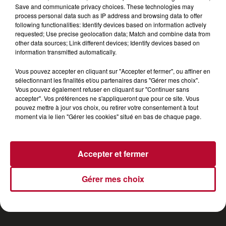
Save and communicate privacy choices. These technologies may
PODCAST DU 08/08/2026 - 08:03
process personal data such as IP address and browsing data to offer
following functionalities: Identify devices based on information actively
requested; Use precise geolocation data; Match and combine data from
other data sources; Link different devices; Identify devices based on
information transmitted automatically.
Vous pouvez accepter en cliquant sur "Accepter et fermer", ou affiner en
RADIO
INFOS
PODCAST
sélectionnant les finalités et/ou partenaires dans "Gérer mes choix".
Vous pouvez également refuser en cliquant sur "Continuer sans
accepter". Vos préférences ne s'appliqueront que pour ce site. Vous
TOP INDÉ
CKOI CE TITRE ?
SORTIR
pouvez mettre à jour vos choix, ou retirer votre consentement à tout
moment via le lien "Gérer les cookies" situé en bas de chaque page.
JEUX
PUBLICITÉ
CONTACT
Accepter et fermer
Gérer mes choix
Gestion des cookies
Mentions Légales (CGU)
Plan du site