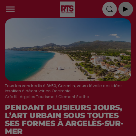
Tous les vendredis à 8h50, Corentin, vous dévoile des idées
insolites à découvrir en Occitanie.
Crédit :
Argeles Tourisme / Clement Sarthe
PENDANT PLUSIEURS JOURS,
L’ART URBAIN SOUS TOUTES
SES FORMES À ARGELÈS-SUR-
MER