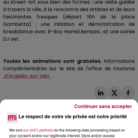
au
street-art
sous bien des formes ;
une visite guidée
à travers la ville, à la rencontre des artistes et de leurs
fascinantes fresques
(départ
16h
de la place
Gambetta)
;
une initiation et démonstration de
breakdance avec
B-Boy
Hamid
Bensani
;
et une soirée
DJ set.
Toutes les animations sont gratuites.
Informations
complémentaires sur le site de l'office de tourisme
d’Argelès-sur-Mer.
Continuer sans accepter
Le respect de votre vie privée est notre priorité
We and
our (447) partners
do the following data processing based on
L'actu RTS dans le Sud
Voir plus
your consent and/or our legitimate interest: Store and/or access