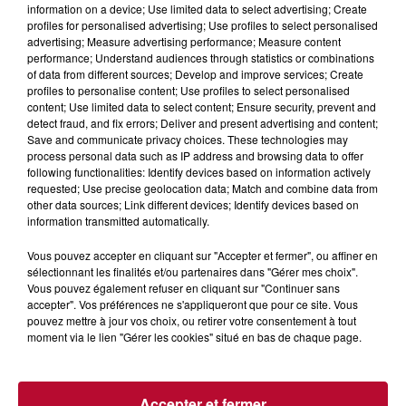
information on a device; Use limited data to select advertising; Create
profiles for personalised advertising; Use profiles to select personalised
advertising; Measure advertising performance; Measure content
performance; Understand audiences through statistics or combinations
of data from different sources; Develop and improve services; Create
profiles to personalise content; Use profiles to select personalised
content; Use limited data to select content; Ensure security, prevent and
detect fraud, and fix errors; Deliver and present advertising and content;
Save and communicate privacy choices. These technologies may
process personal data such as IP address and browsing data to offer
following functionalities: Identify devices based on information actively
requested; Use precise geolocation data; Match and combine data from
other data sources; Link different devices; Identify devices based on
information transmitted automatically.
Vous pouvez accepter en cliquant sur "Accepter et fermer", ou affiner en
7h51
sélectionnant les finalités et/ou partenaires dans "Gérer mes choix".
OCCITANIE : CET ÉTÉ, LA CRÉATION S'EXPOSE
Vous pouvez également refuser en cliquant sur "Continuer sans
DANS LES ATELIERS D'ARTISANS
accepter". Vos préférences ne s'appliqueront que pour ce site. Vous
pouvez mettre à jour vos choix, ou retirer votre consentement à tout
Marre des plages bondées et des visites au pas de charge
moment via le lien "Gérer les cookies" situé en bas de chaque page.
? La Chambre de Métiers et de l’Artisanat Occitanie
propose une alternative bien plus vivante :...
Accepter et fermer