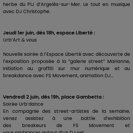
herbe du
PIJ
d’Argelès-sur-Mer.
Le tout en musique
avec DJ Christophe.
Jeudi 1er juin, dès
18h
, espace Liberté :
Urb’Art
& vous
Nouvelle soirée à l’Espace Liberté avec découverte de
l’exposition proposée à la “galerie
street
” Marianne,
initiation au graffiti sur mur numérique et au
breakdance avec FS
Movement
, animation DJ…
Vendredi 2 juin, dès
19h
, place Gambetta :
Soirée
Urb’dance
En compagnie des
street-artistes
de la semaine,
venez assistez à une
battle
d’exhibition
des
breakeurs
de FS
Movement
et
vous
ambiancer
autour d’un DJ set.