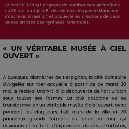
Le festival Urb’Art propose de nombreuses animations
du 30 mai au 4 juin. Et dès demain, la galerie Marianne
s’ouvre au street art et accueille les créations de deux
jeunes artistes des Pyrénées-Orientales.
« UN VÉRITABLE MUSÉE À CIEL
OUVERT »
À quelques kilomètres de Perpignan, la cité balnéaire
d’Argelès-sur-Mer accueille à partir de ce mardi 30
mai, le festival
Urb’Art
, à la découverte de l’art urbain
sous toutes ses formes.
La cité catalane va se
transformer en un véritable musée à ciel ouvert, avec
pendant les cinq jours, huit murs de la ville et 70
panneaux grands formats du bord de mer qui
deviendront la toile d’expression de
street-artistes
,