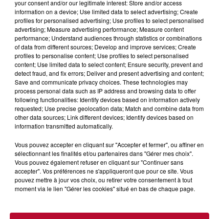
your consent and/or our legitimate interest: Store and/or access
information on a device; Use limited data to select advertising; Create
profiles for personalised advertising; Use profiles to select personalised
advertising; Measure advertising performance; Measure content
performance; Understand audiences through statistics or combinations
of data from different sources; Develop and improve services; Create
profiles to personalise content; Use profiles to select personalised
content; Use limited data to select content; Ensure security, prevent and
detect fraud, and fix errors; Deliver and present advertising and content;
Save and communicate privacy choices. These technologies may
process personal data such as IP address and browsing data to offer
following functionalities: Identify devices based on information actively
requested; Use precise geolocation data; Match and combine data from
other data sources; Link different devices; Identify devices based on
information transmitted automatically.
Vous pouvez accepter en cliquant sur "Accepter et fermer", ou affiner en
7 août 2026
sélectionnant les finalités et/ou partenaires dans "Gérer mes choix".
NOS IDÉES DE SORTIE POUR CE WEEK-END
Vous pouvez également refuser en cliquant sur "Continuer sans
accepter". Vos préférences ne s'appliqueront que pour ce site. Vous
Comme tous les vendredis, voici une petite sélection des
pouvez mettre à jour vos choix, ou retirer votre consentement à tout
rendez-vous à ne pas manquer dans le coin. Que vous ayez
moment via le lien "Gérer les cookies" situé en bas de chaque page.
envie de voyager à l'autre bout du monde,...