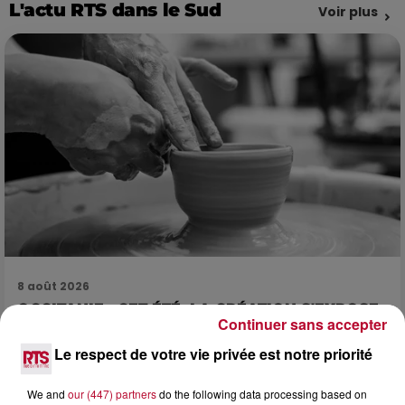
L'actu RTS dans le Sud
Voir plus
8 août 2026
OCCITANIE : CET ÉTÉ, LA CRÉATION S'EXPOSE
Continuer sans accepter
DANS LES ATELIERS D'ARTISANS
Marre des plages bondées et des visites au pas de charge
Le respect de votre vie privée est notre priorité
? La Chambre de Métiers et de l’Artisanat Occitanie
propose une alternative bien plus vivante :...
We and
our (447) partners
do the following data processing based on