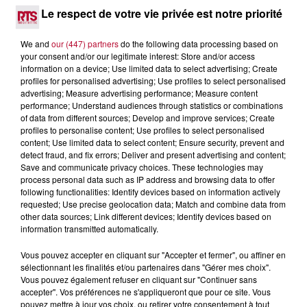
Le respect de votre vie privée est notre priorité
Que Choisir Ensemble est une association créée en
We and
our (447) partners
do the following data processing based on
1951 avec une mission :
informer, conseiller et
your consent and/or our legitimate interest: Store and/or access
défendre les consommateurs.
Que ce soit pour le
information on a device; Use limited data to select advertising; Create
profiles for personalised advertising; Use profiles to select personalised
logement, les assurances, la santé ou d’autres sujets,
advertising; Measure advertising performance; Measure content
ils sont là pour vous aider !
performance; Understand audiences through statistics or combinations
of data from different sources; Develop and improve services; Create
Victime d’une arnaque ? Besoin d’un conseil ?
profiles to personalise content; Use profiles to select personalised
Contactez l’antenne la plus proche. À Sète et autour
content; Use limited data to select content; Ensure security, prevent and
du bassin de Thau, Que Choisir Ensemble est joignable
detect fraud, and fix errors; Deliver and present advertising and content;
Save and communicate privacy choices. These technologies may
:
process personal data such as IP address and browsing data to offer
following functionalities: Identify devices based on information actively
Par téléphone au 04 30 41 53 30
requested; Use precise geolocation data; Match and combine data from
Par mail contact@sete.ufcquechoisir.fr
other data sources; Link different devices; Identify devices based on
information transmitted automatically.
Horaires d’ouverture :
Vous pouvez accepter en cliquant sur "Accepter et fermer", ou affiner en
Lundi après-midi : 14h - 16h30
sélectionnant les finalités et/ou partenaires dans "Gérer mes choix".
Mardi au vendredi : 9h - 11h30
Vous pouvez également refuser en cliquant sur "Continuer sans
accepter". Vos préférences ne s'appliqueront que pour ce site. Vous
Des permanences
sont aussi organisées à Agde,
pouvez mettre à jour vos choix, ou retirer votre consentement à tout