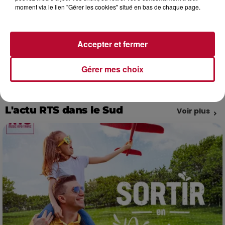
Mèze, Balaruc-les-Bains, Poussan et Frontignan.
moment via le lien "Gérer les cookies" situé en bas de chaque page.
Profitez-en pour poser toutes vos questions !
Accepter et fermer
Gérer mes choix
L'actu RTS dans le Sud
Voir plus