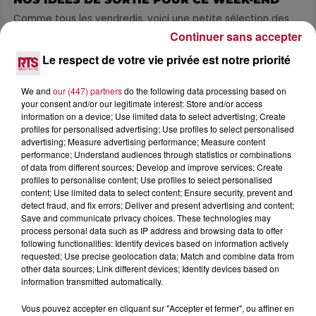
Comme tous les vendredis, voici une petite sélection des
rendez-vous à ne pas manquer dans le coin. Que vous ayez
Continuer sans accepter
envie de voyager à l'autre bout du monde,...
Le respect de votre vie privée est notre priorité
We and
our (447) partners
do the following data processing based on
your consent and/or our legitimate interest: Store and/or access
information on a device; Use limited data to select advertising; Create
profiles for personalised advertising; Use profiles to select personalised
advertising; Measure advertising performance; Measure content
performance; Understand audiences through statistics or combinations
of data from different sources; Develop and improve services; Create
profiles to personalise content; Use profiles to select personalised
content; Use limited data to select content; Ensure security, prevent and
detect fraud, and fix errors; Deliver and present advertising and content;
Save and communicate privacy choices. These technologies may
process personal data such as IP address and browsing data to offer
following functionalities: Identify devices based on information actively
requested; Use precise geolocation data; Match and combine data from
other data sources; Link different devices; Identify devices based on
7 août 2026
information transmitted automatically.
DINER CONCERT À LA MJC DE MARSEILLAN
Vous pouvez accepter en cliquant sur "Accepter et fermer", ou affiner en