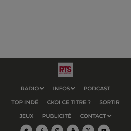
RADIO
INFOS
PODCAST
TOP INDÉ
CKOI CE TITRE ?
SORTIR
JEUX
PUBLICITÉ
CONTACT