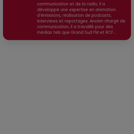
communication et de la radio, il a
développé une expertise en animation
d’émissions, réalisation de podcasts,
interviews et reportages. Ancien chargé de
communication, il a travaillé pour des
médias tels que Grand Sud FM et RCF
avant de devenir consultant indépendant.
Son parcours est enrichi par une formation
en communication et technologies de
l'information, ainsi qu'en techniques de
réalisation radio. Secteurs préviligiés :
Sortie, Nature, Environnement, Culture,
Social, Divertissement