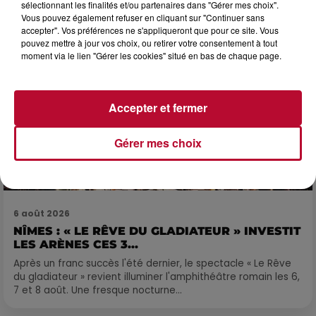
sélectionnant les finalités et/ou partenaires dans "Gérer mes choix".
Vous pouvez également refuser en cliquant sur "Continuer sans
accepter". Vos préférences ne s'appliqueront que pour ce site. Vous
pouvez mettre à jour vos choix, ou retirer votre consentement à tout
moment via le lien "Gérer les cookies" situé en bas de chaque page.
Accepter et fermer
Gérer mes choix
6 août 2026
NÎMES : « LE RÊVE DU GLADIATEUR » INVESTIT
LES ARÈNES CES 3...
Après un franc succès l'été dernier, le spectacle « Le Rêve
du gladiateur » revient illuminer l'amphithéâtre romain les 6,
7 et 8 août. Une fresque nocturne...