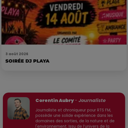
3 août 2026
SOIRÉE DJ PLAYA
Publié : 21 juin 2026 à 18h15 par
Corentin Aubry
-
Journaliste
Journaliste et chroniqueur pour RTS FM,
possède une solide expérience dans les
domaines des sorties, de la nature et de
l'environnement. Issu de l’univers de la