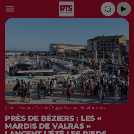
Crédit :
Maryne Torchy / Agglo Béziers Méditerranée
PRÈS DE BÉZIERS : LES «
MARDIS DE VALRAS »
LANCENT L'ÉTÉ LES PIEDS