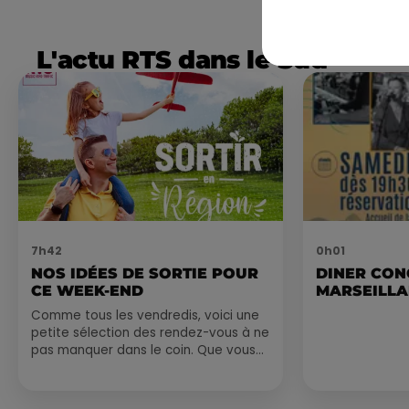
L'actu RTS dans le Sud
7h42
0h01
NOS IDÉES DE SORTIE POUR
DINER CON
CE WEEK-END
MARSEILL
Comme tous les vendredis, voici une
petite sélection des rendez-vous à ne
pas manquer dans le coin. Que vous
ayez envie de voyager à l'autre bout
du monde,...