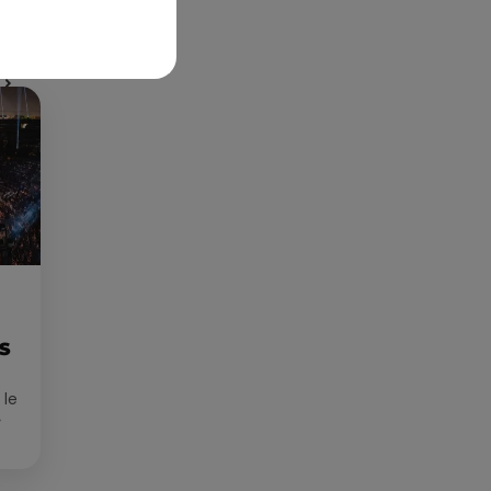
Publié : 10 juillet 2023 à 11h47 par Corentin Aubry
ES
 le
»
que