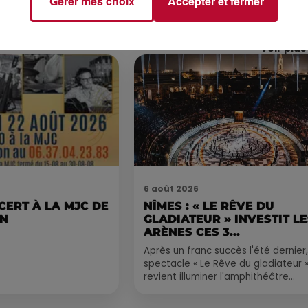
Gérer mes choix
Accepter et fermer
Voir plus
6 août 2026
CERT À LA MJC DE
NÎMES : « LE RÊVE DU
AN
GLADIATEUR » INVESTIT L
ARÈNES CES 3...
Après un franc succès l'été dernier,
spectacle « Le Rêve du gladiateur 
revient illuminer l'amphithéâtre
romain les 6, 7 et 8 août. Une fres
nocturne...