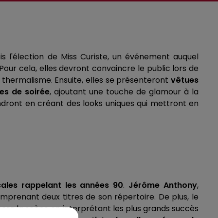
s l'élection de Miss Curiste, un événement auquel
our cela, elles devront convaincre le public lors de
u thermalisme. Ensuite, elles se présenteront
vêtues
es de soirée
, ajoutant une touche de glamour à la
iendront en créant des looks uniques qui mettront en
ales rappelant les années 90
.
Jérôme Anthony
,
prenant deux titres de son répertoire. De plus, le
ra la scène en interprétant les plus grands succès