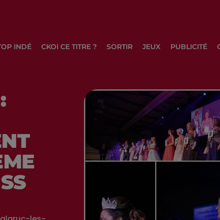
TOP INDÉ
CKOI CE TITRE ?
SORTIR
JEUX
PUBLICITÉ
:
ENT
ÈME
ISS
alaruc-les-