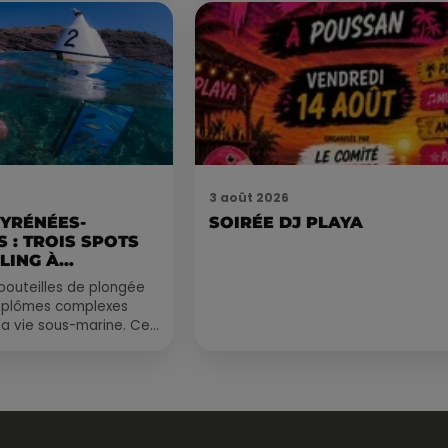
3 août 2026
PYRÉNÉES-
SOIRÉE DJ PLAYA
 : TROIS SPOTS
LING À
.
bouteilles de plongée
diplômes complexes
la vie sous-marine. Cet
, un tuba et une paire