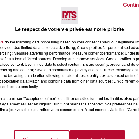
s auront également l'occasion de rencontrer et d'obtenir
d
Contin
Le respect de votre vie privée est notre priorité
ers
do the following data processing based on your consent and/or our legitimate int
device; Use limited data to select advertising; Create profiles for personalised adver
ompenses, dont une Escale de 5 jours aux Thermes de Balar
vertising; Measure advertising performance; Measure content performance; Unders
ns of data from different sources; Develop and improve services; Create profiles to 
uits de la gamme BLB eau thermale. La nouvelle Miss sera
alised content; Use limited data to select content; Ensure security, prevent and detect
ce.
ertising and content; Save and communicate privacy choices. These technologies
and browsing data to offer following functionalities: Identify devices based on infor
déjà en vente
à l'office de tourisme de Balaruc-les-Bains
eolocation data; Match and combine data from other data sources; Link different de
rver rapidement car le nombre de places est limité. P
nsmitted automatically.
cliquant sur "Accepter et fermer", ou affiner en sélectionnant les finalités et/ou pa
 également refuser en cliquant sur "Continuer sans accepter". Vos préférences ne 
tre à jour vos choix, ou retirer votre consentement à tout moment via le lien "Gérer 