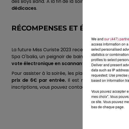
des Boys Band. À la fin de la soirée, les spectateur
dédicaces
.
RÉCOMPENSES ET ÉLECTION
We and
our (447) partn
access information on a 
La future Miss Curiste 2023 recevra une série de réc
select personalised ad
statistics or combinatio
Spa O'balia, un peignoir de bain ainsi que des prod
profiles to select person
vote électronique en scannant un QR code sur pla
Deliver and present adv
data such as IP address 
Pour assister à la soirée, les places sont d'ores et 
requested; Use precise g
prix de 6€ par entrée.
Il est recommandé de rése
based on information tra
inscriptions, vous pouvez contacter le 06.31.02.63.01.
Vous pouvez accepter en 
mes choix". Vous pouvez
ce site. Vous pouvez met
bas de chaque page.