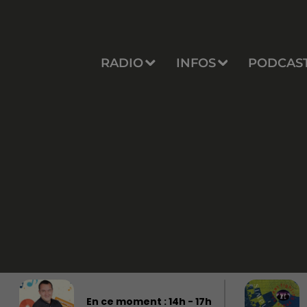
RADIO
INFOS
PODCAS
En ce moment :
14
h -
17
h