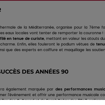
R
hermale de la Méditerranée, organise pour la 7ème foi
es eaux locales vont tenter de remporter la couronne ! P
ilé en tenue de curiste
, mettant en valeur les atouts d
r charme. Enfin, elles fouleront le podium vêtues de
tenu
insi que des experts en coiffure et maquillage les sout
SUCCÈS DES ANNÉES 90
n sera également marquée par
des performances music
imer l'événement et offrir une performance musicale com
eller des G-Squad et de Frank Delay des 2Be3
,
enflamme