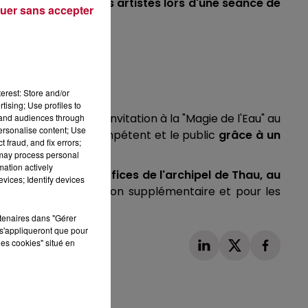
es autographes des artistes lors d'une séance de
uer sans accepter
erest: Store and/or
tising; Use profiles to
uc-les-Bains, une invitation à la "Magie de l'Eau" au
tand audiences through
personalise content; Use
 élue par un jury compétent et le public
grâce à un
 fraud, and fix errors;
 may process personal
mation actively
 et dans tous les offices de l'archipel de Thau, au
vices; Identify devices
our toute information supplémentaire et pour les
rtenaires dans "Gérer
s'appliqueront que pour
les cookies" situé en