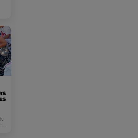
RS
ES
du
 le
s