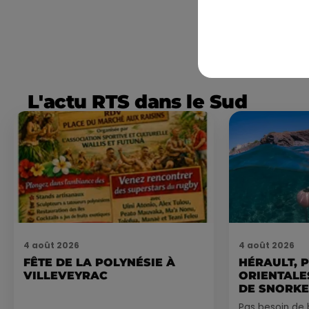
L'actu RTS dans le Sud
4 août 2026
4 août 2026
FÊTE DE LA POLYNÉSIE À
HÉRAULT, 
VILLEVEYRAC
ORIENTALES
DE SNORKE
EXPLORER..
Pas besoin de 