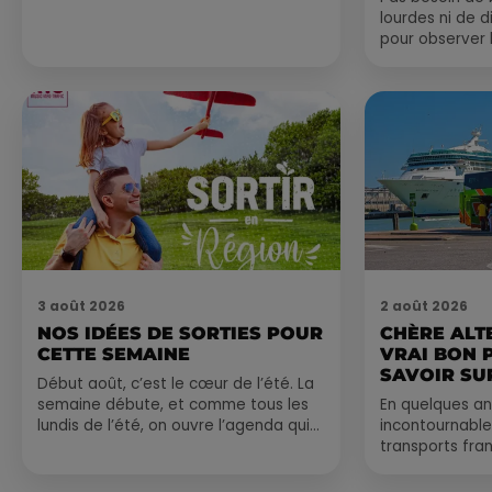
lourdes ni de 
pour observer 
été, un masque
de palmes...
3 août 2026
2 août 2026
NOS IDÉES DE SORTIES POUR
CHÈRE ALT
CETTE SEMAINE
VRAI BON 
SAVOIR SUR
Début août, c’est le cœur de l’été. La
semaine débute, et comme tous les
En quelques an
lundis de l’été, on ouvre l’agenda qui
incontournable
est encore bien rempli ! Entre
transports fran
sessions...
vraiment les b
Entre petits...