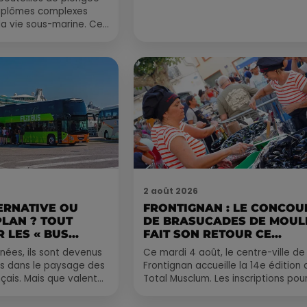
diplômes complexes
la vie sous-marine. Cet
, un tuba et une paire
2 août 2026
ERNATIVE OU
FRONTIGNAN : LE CONCOU
PLAN ? TOUT
DE BRASUCADES DE MOUL
 LES « BUS...
FAIT SON RETOUR CE...
nées, ils sont devenus
Ce mardi 4 août, le centre-ville de
s dans le paysage des
Frontignan accueille la 14e édition 
çais. Mais que valent
Total Musclum. Les inscriptions pour
us longue distance ?
concours de brasucades de moule
sont déjà...