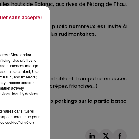
e les hauts de
Balaruc
, aux rives de l’étang de
Thau
,
uer sans accepter
ouverte à
tous
, et
un public nombreux est invité à
t folkloriques aux plus rudimentaires.
erest: Store and/or
tising; Use profiles to
tand audiences through
personalise content; Use
 fraud, and fix errors;
 Trike, structure gonflable et trampoline en accès
 may process personal
les farcies, burgers, crêpes, friandises…)
mation actively
vices; Identify devices
se garer,
préférez les parkings sur la partie basse
rtenaires dans "Gérer
s'appliqueront que pour
les cookies" situé en