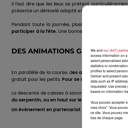
Il faut dire que les lieux se prêtent particulièreme
présente un dénivelé adapté et des virages en éping
Pendant toute la journée, plusieurs participants s’
participer à la fête.
Une bonne occasion de découvr
DES ANIMATIONS GRATUITES T
We and
our (447) partn
access information on a 
select personalised ad
statistics or combinatio
profiles to select person
En parallèle de la course, d
es animations sont pro
Deliver and present adv
gratuit pour les petits.
Pour se restaurer et se rafra
data such as IP address 
requested; Use precise g
based on information tra
La descente de caisses à savon de
Balaruc-
les-Bain
du serpentin, ou en haut sur le parking Louise Mic
Vous pouvez accepter en 
mes choix". Vous pouvez
Un événement en partenariat avec RTS.
ce site. Vous pouvez met
bas de chaque page.