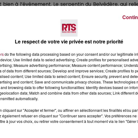
nt bien à l’événement.
Le serpentin du Belvédère, qui reli
le.
Contin
élanceront tour à tour depuis le départ.
La course est 
ir de nombreuses caisses à savon
des plus techniques e
Le respect de votre vie privée est notre priorité
OUTE LA JOURNÉE
ers
do the following data processing based on your consent and/or our legitimate int
device; Use limited data to select advertising; Create profiles for personalised adver
vertising; Measure advertising performance; Measure content performance; Unders
ns of data from different sources; Develop and improve services; Create profiles to 
alised content; Use limited data to select content; Ensure security, prevent and detect
posées gratuitement toute la journée.
Démonstration de
ertising and content; Save and communicate privacy choices. These technologies
îchir
, tout est également prévu sur place
(huîtres et mou
and browsing data to offer following functionalities: Identify devices based on infor
eolocation data; Match and combine data from other data sources; Link different de
nsmitted automatically.
s, c’est
ce dimanche 14 mai 2023, de
8h30
à
18h
.
Pour 
hel ou au niveau de la maison du peuple.
cliquant sur "Accepter et fermer", ou affiner en sélectionnant les finalités et/ou pa
 également refuser en cliquant sur "Continuer sans accepter". Vos préférences ne 
tre à jour vos choix, ou retirer votre consentement à tout moment via le lien "Gérer 