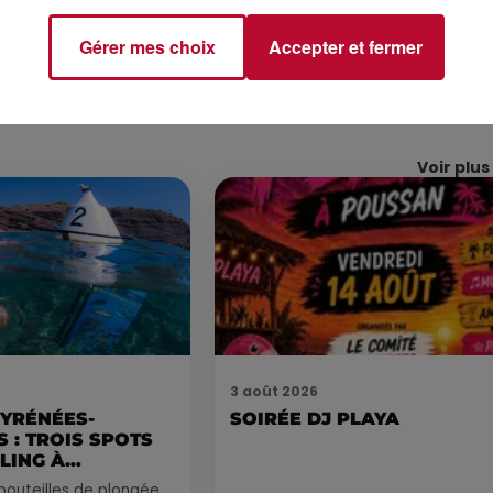
Gérer mes choix
Accepter et fermer
Voir plus
3 août 2026
PYRÉNÉES-
SOIRÉE DJ PLAYA
 : TROIS SPOTS
LING À
.
bouteilles de plongée