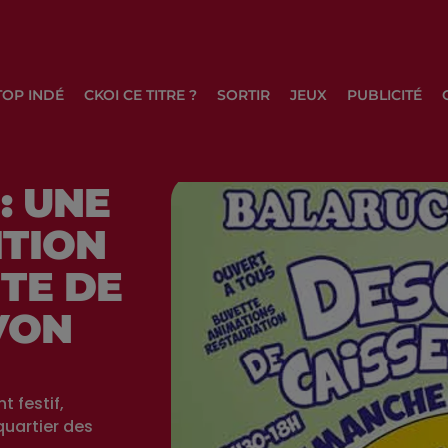
TOP INDÉ
CKOI CE TITRE ?
SORTIR
JEUX
PUBLICITÉ
: UNE
ITION
TE DE
VON
 festif,
 quartier des