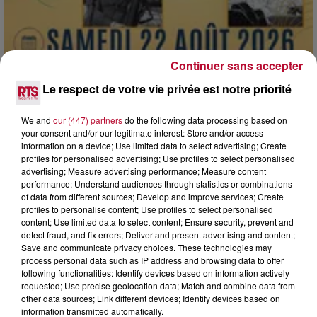
Continuer sans accepter
Le respect de votre vie privée est notre priorité
We and
our (447) partners
do the following data processing based on
your consent and/or our legitimate interest: Store and/or access
7 août 2026
information on a device; Use limited data to select advertising; Create
DINER CONCERT À LA MJC DE MARSEILLAN
profiles for personalised advertising; Use profiles to select personalised
advertising; Measure advertising performance; Measure content
performance; Understand audiences through statistics or combinations
of data from different sources; Develop and improve services; Create
profiles to personalise content; Use profiles to select personalised
content; Use limited data to select content; Ensure security, prevent and
detect fraud, and fix errors; Deliver and present advertising and content;
Save and communicate privacy choices. These technologies may
process personal data such as IP address and browsing data to offer
following functionalities: Identify devices based on information actively
requested; Use precise geolocation data; Match and combine data from
other data sources; Link different devices; Identify devices based on
information transmitted automatically.