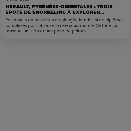
HÉRAULT, PYRÉNÉES-ORIENTALES : TROIS
SPOTS DE SNORKELING À EXPLORER...
Pas besoin de bouteilles de plongée lourdes ni de diplômes
complexes pour observer la vie sous-marine. Cet été, un
masque, un tuba et une paire de palmes...
Publié : 8 avril 2022 à 10h37 par La rédaction