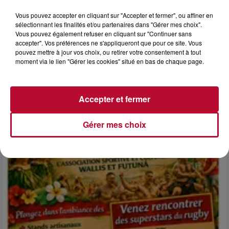
Vous pouvez accepter en cliquant sur "Accepter et fermer", ou affiner en
sélectionnant les finalités et/ou partenaires dans "Gérer mes choix".
Vous pouvez également refuser en cliquant sur "Continuer sans
accepter". Vos préférences ne s'appliqueront que pour ce site. Vous
6 août 2026
pouvez mettre à jour vos choix, ou retirer votre consentement à tout
moment via le lien "Gérer les cookies" situé en bas de chaque page.
NÎMES : « LE RÊVE DU GLADIATEUR » INVESTIT
LES ARÈNES CES 3...
Après un franc succès l'été dernier, le spectacle « Le Rêve
du gladiateur » revient illuminer l'amphithéâtre romain les 6,
Accepter et fermer
7 et 8 août. Une fresque nocturne...
Gérer mes choix