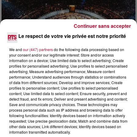
Continuer sans accepter
Le respect de votre vie privée est notre priorité
We and
our (447) partners
do the following data processing based on
6 août 2026
your consent and/or our legitimate interest: Store and/or access
NÎMES : « LE RÊVE DU GLADIATEUR » INVESTIT
information on a device; Use limited data to select advertising; Create
LES ARÈNES CES 3...
profiles for personalised advertising; Use profiles to select personalised
advertising; Measure advertising performance; Measure content
Après un franc succès l'été dernier, le spectacle « Le Rêve
performance; Understand audiences through statistics or combinations
du gladiateur » revient illuminer l'amphithéâtre romain les 6,
of data from different sources; Develop and improve services; Create
7 et 8 août. Une fresque nocturne...
profiles to personalise content; Use profiles to select personalised
content; Use limited data to select content; Ensure security, prevent and
detect fraud, and fix errors; Deliver and present advertising and content;
Save and communicate privacy choices. These technologies may
process personal data such as IP address and browsing data to offer
following functionalities: Identify devices based on information actively
requested; Use precise geolocation data; Match and combine data from
other data sources; Link different devices; Identify devices based on
information transmitted automatically.