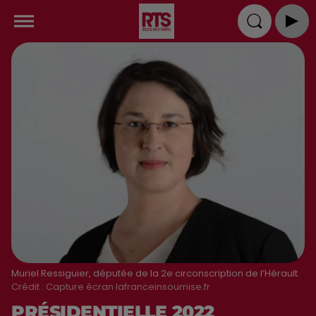
Muriel Ressiguier, députée de la 2e circonscription de l’Hérault.
Crédit :
Capture écran lafranceinsoumise.fr
PRÉSIDENTIELLE 2022