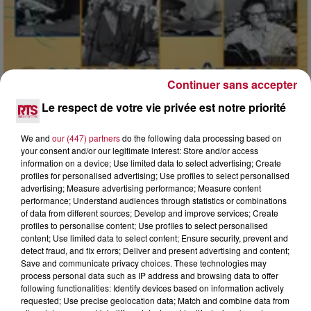
Continuer sans accepter
Le respect de votre vie privée est notre priorité
We and
our (447) partners
do the following data processing based on
your consent and/or our legitimate interest: Store and/or access
information on a device; Use limited data to select advertising; Create
7 août 2026
profiles for personalised advertising; Use profiles to select personalised
DINER CONCERT À LA MJC DE MARSEILLAN
advertising; Measure advertising performance; Measure content
performance; Understand audiences through statistics or combinations
of data from different sources; Develop and improve services; Create
profiles to personalise content; Use profiles to select personalised
content; Use limited data to select content; Ensure security, prevent and
detect fraud, and fix errors; Deliver and present advertising and content;
Save and communicate privacy choices. These technologies may
process personal data such as IP address and browsing data to offer
following functionalities: Identify devices based on information actively
requested; Use precise geolocation data; Match and combine data from