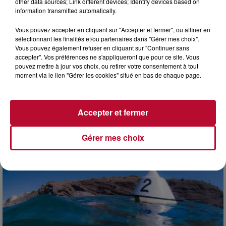
other data sources; Link different devices; Identify devices based on
information transmitted automatically.
Vous pouvez accepter en cliquant sur "Accepter et fermer", ou affiner en
sélectionnant les finalités et/ou partenaires dans "Gérer mes choix".
Vous pouvez également refuser en cliquant sur "Continuer sans
accepter". Vos préférences ne s'appliqueront que pour ce site. Vous
pouvez mettre à jour vos choix, ou retirer votre consentement à tout
moment via le lien "Gérer les cookies" situé en bas de chaque page.
6 août 2026
NÎMES : « LE RÊVE DU GLADIATEUR » INVESTIT
LES ARÈNES CES 3...
Accepter et fermer
Après un franc succès l'été dernier, le spectacle « Le Rêve
du gladiateur » revient illuminer l'amphithéâtre romain les 6,
7 et 8 août. Une fresque nocturne...
Gérer mes choix