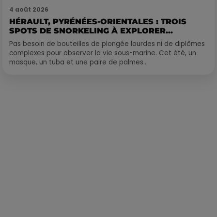
4 août 2026
HÉRAULT, PYRÉNÉES-ORIENTALES : TROIS
SPOTS DE SNORKELING À EXPLORER...
Pas besoin de bouteilles de plongée lourdes ni de diplômes
complexes pour observer la vie sous-marine. Cet été, un
masque, un tuba et une paire de palmes...
Publié : 26 juillet 2023 à 14h06 par Martin Mystère