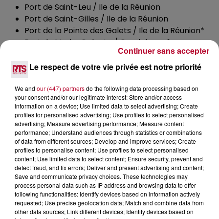
Port de Saint-Leu / Ile de la Réunion
Port de Saint-Gilles / Ile de la Réunion
Port de la Pointe des Galets / Ile de la Réunion*
Port de Marie-Galante / Guadeloupe*
Continuer sans accepter
MONACO
Le respect de votre vie privée est notre priorité
Port Fontvieille*
Port Hercule*
We and
our (447) partners
do the following data processing based on
your consent and/or our legitimate interest: Store and/or access
ITALIE
information on a device; Use limited data to select advertising; Create
profiles for personalised advertising; Use profiles to select personalised
Autorita portual di Savona
advertising; Measure advertising performance; Measure content
performance; Understand audiences through statistics or combinations
Marina di Alassio
of data from different sources; Develop and improve services; Create
Calla Cravieu, Celle Ligure
profiles to personalise content; Use profiles to select personalised
Porto Venere
content; Use limited data to select content; Ensure security, prevent and
detect fraud, and fix errors; Deliver and present advertising and content;
Porto Mirabello, La Spezia
Save and communicate privacy choices. These technologies may
process personal data such as IP address and browsing data to offer
À PROPOS DE GESTES PROPRES
following functionalities: Identify devices based on information actively
requested; Use precise geolocation data; Match and combine data from
L’association lutte depuis 50 ans contre les déchets
other data sources; Link different devices; Identify devices based on