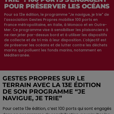
POUR PRÉSERVER LES OCÉANS
Pour sa 13e édition, le programme "Je navigue, je trie" de
l'association Gestes Propres mobilise 100 ports en
France métropolitaine, en Italie, à Monaco et en Outre-
Mer. Ce programme vise à sensibiliser les plaisanciers à
ne rien jeter par-dessus bord et à utiliser les dispositifs
de collecte et de tri mis à leur disposition. L'objectif est
de préserver les océans et de lutter contre les déchets
marins qui polluent les fonds marins, notamment en
Méditerranée.
GESTES PROPRES SUR LE
TERRAIN AVEC LA 13E ÉDITION
DE SON PROGRAMME “JE
NAVIGUE, JE TRIE”
Pour cette 13e édition, c’est 100 ports qui sont engagés